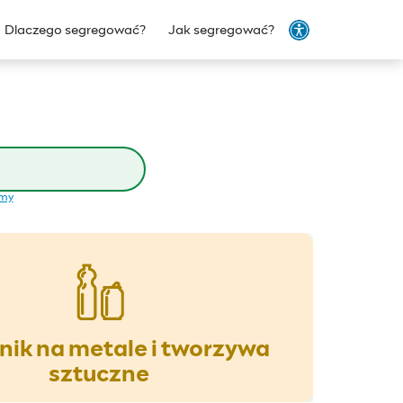
Dlaczego segregować?
Jak segregować?
emy
ik na metale i tworzywa
sztuczne