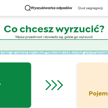
Wyszukiwarka odpadów
Quiz segregacji
Co chcesz wyrzucić?
Wpisz przedmiot i dowiedz się, gdzie go wyrzucić
e wiesz, jak nazwać dany odpad? Odpowiedz na kilka pytań, a my Ci pomoż
y
Pojemn