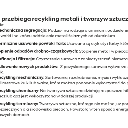
 przebiega recykling metali i tworzyw sztuc
e:
echaniczna segregacja:
Podział na rodzaje aluminium, oddzieleni
wałki i na końcu oddzielenie metali żelaznych od aluminium.
rmiczne usuwanie powłok i farb:
Usuwane są etykiety i farby, któ
opienie odpadów drobno-cząstkowych:
Stopienie metali w piecac
finacja i filtracja:
Czyszczenia surowca z zanieczyszczeń niemetal
dlewanie nowych produktów:
Z pozyskanego surowca wytwarza si
ik:
ecykling mechaniczny:
Sortowanie, rozdrabnianie, mycie i wytłacza
limetrowe kulki lub walce, które można ponownie wykorzystać do p
ecykling chemiczny
: Na tworzywa sztuczne działają rozpuszczaln
ecz lub gaz jest wykorzystana w dalszej produkcji.
cykling termiczny:
Tworzywo sztuczne, którego nie można już pon
zpiecznych dla środowiska piecach. Powstałą w ten sposób energię 
aszych domach.