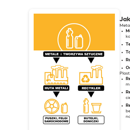
Jak
Metal
M
ka
Te
T
Ra
O
Plast
R
mi
R
ci
Re
be
n