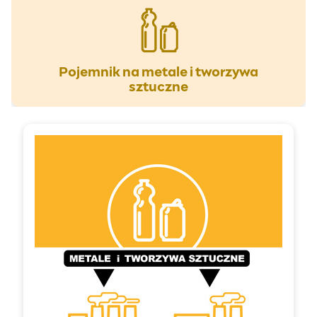
Pojemnik na metale i tworzywa
sztuczne