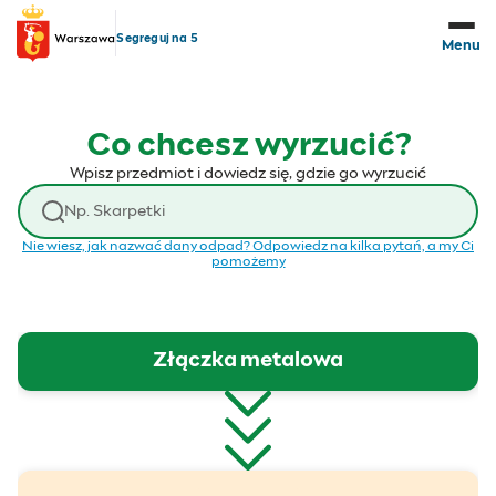
Przejdź do treści
Segreguj na 5
Menu
Co chcesz wyrzucić?
Wpisz przedmiot i dowiedz się, gdzie go wyrzucić
Wyszukaj odpad
Nie wiesz, jak nazwać dany odpad? Odpowiedz na kilka pytań, a my Ci
pomożemy
Złączka metalowa