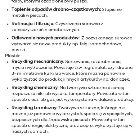
farby, którymi ozdobione były puszki.
Topienie odpadów drobno-cząstkowych:
Stopienie
metali w piecach.
Rafinacja i filtracja:
Czyszczenia surowca z
zanieczyszczeń niemetalicznych.
Odlewanie nowych produktów:
Z pozyskanego surowca
wytwarza się nowe produkty, np. felgi samochodowe,
puszki.
Plastik:
Recykling mechaniczny:
Sortowanie, rozdrabnianie,
mycie i wytłaczanie. Powstaje tzw. regranulat, czyli drobne,
3- milimetrowe kulki lub walce, które można ponownie
wykorzystać do produkcji innych artykułów np. doniczek.
Recykling chemiczny
: Na tworzywa sztuczne działają
rozpuszczalniki lub wysoka temperatury. Powstała w ten
sposób ciecz lub gaz jest wykorzystana w dalszej produkcji.
Recykling termiczny:
Tworzywo sztuczne, którego nie
można już ponownie wykorzystać, spala się w specjalnych,
bezpiecznych dla środowiska piecach. Powstałą w ten
sposób energię elektryczną oraz ciepło, wykorzystuje się w
naszych domach.