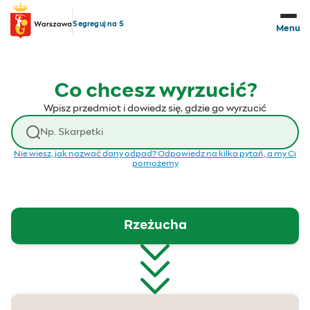
Przejdź do treści
Segreguj na 5
Menu
Co chcesz wyrzucić?
Wpisz przedmiot i dowiedz się, gdzie go wyrzucić
Wyszukaj odpad
Nie wiesz, jak nazwać dany odpad? Odpowiedz na kilka pytań, a my Ci
pomożemy
Rzeżucha