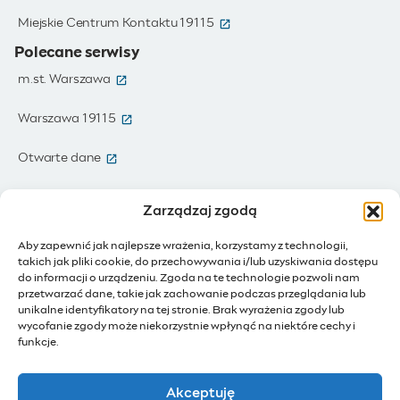
(otwiera się w nowym oknie)
Miejskie Centrum Kontaktu 19115
Polecane serwisy
(otwiera się w nowym oknie)
m.st. Warszawa
(otwiera się w nowym oknie)
Warszawa 19115
(otwiera się w nowym oknie)
Otwarte dane
(otwiera się w nowym oknie)
Moja Warszawa
Zarządzaj zgodą
(otwiera się w nowym oknie)
Zamówienia publiczne
Aby zapewnić jak najlepsze wrażenia, korzystamy z technologii,
takich jak pliki cookie, do przechowywania i/lub uzyskiwania dostępu
(otwiera się w nowym oknie)
IoT - Internet rzeczy
do informacji o urządzeniu. Zgoda na te technologie pozwoli nam
przetwarzać dane, takie jak zachowanie podczas przeglądania lub
unikalne identyfikatory na tej stronie. Brak wyrażenia zgody lub
(otwiera się w nowym oknie)
BIP - Biuletyn Informacji Publicznej
wycofanie zgody może niekorzystnie wpłynąć na niektóre cechy i
Działam dla Warszawy
funkcje.
(otwiera się w nowym oknie)
Budżet Obywatelski
Akceptuję