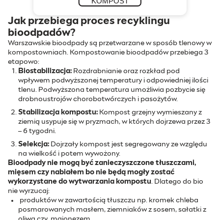
Jak przebiega proces recyklingu
bioodpadów?
Warszawskie bioodpady są przetwarzane w sposób tlenowy w
kompostowniach. Kompostowanie bioodpadów przebiega 3
etapowo:
Biostabilizacja:
Rozdrabnianie oraz rozkład pod
wpływem podwyższonej temperatury i odpowiedniej ilości
tlenu. Podwyższona temperatura umożliwia pozbycie się
drobnoustrojów chorobotwórczych i pasożytów.
Stabilizacja kompostu:
Kompost grzejny wymieszany z
ziemią usypuje się w pryzmach, w których dojrzewa przez 3
– 6 tygodni.
Selekcja:
Dojrzały kompost jest segregowany ze względu
na wielkość i potem wywożony.
Bioodpady nie mogą być zanieczyszczone tłuszczami,
mięsem czy nabiałem bo nie będą mogły zostać
wykorzystane do wytwarzania kompostu
. Dlatego do bio
nie wyrzucaj:
produktów w zawartością tłuszczu np. kromek chleba
posmarowanych masłem, ziemniaków z sosem, sałatki z
oliwą czy majonezem.