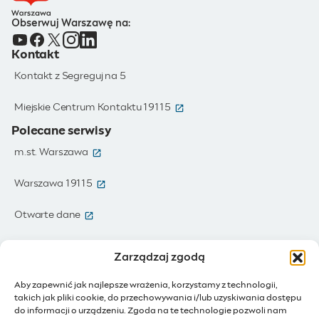
Obserwuj Warszawę na:
Kontakt
Kontakt z Segreguj na 5
(otwiera się w nowym oknie)
Miejskie Centrum Kontaktu 19115
Polecane serwisy
(otwiera się w nowym oknie)
m.st. Warszawa
(otwiera się w nowym oknie)
Warszawa 19115
(otwiera się w nowym oknie)
Otwarte dane
(otwiera się w nowym oknie)
Moja Warszawa
Zarządzaj zgodą
(otwiera się w nowym oknie)
Zamówienia publiczne
Aby zapewnić jak najlepsze wrażenia, korzystamy z technologii,
takich jak pliki cookie, do przechowywania i/lub uzyskiwania dostępu
(otwiera się w nowym oknie)
IoT - Internet rzeczy
do informacji o urządzeniu. Zgoda na te technologie pozwoli nam