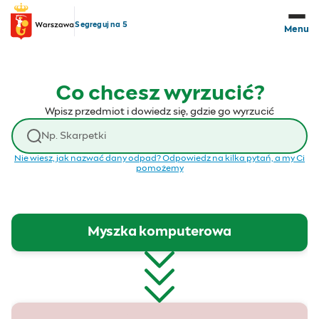
Przejdź do treści
Segreguj na 5
Menu
Co chcesz wyrzucić?
Wpisz przedmiot i dowiedz się, gdzie go wyrzucić
Wyszukaj odpad
Nie wiesz, jak nazwać dany odpad? Odpowiedz na kilka pytań, a my Ci
pomożemy
Myszka komputerowa