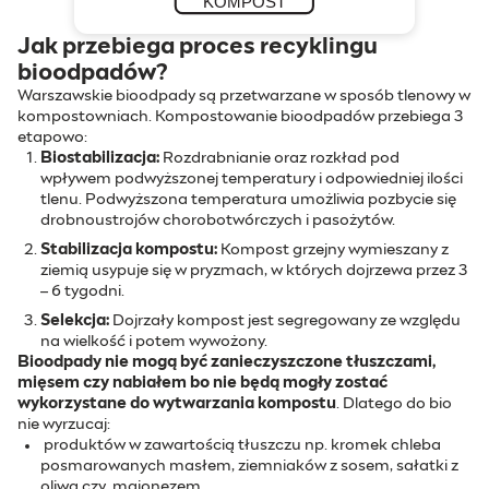
Jak przebiega proces recyklingu
bioodpadów?
Warszawskie bioodpady są przetwarzane w sposób tlenowy w
kompostowniach. Kompostowanie bioodpadów przebiega 3
etapowo:
Biostabilizacja:
Rozdrabnianie oraz rozkład pod
wpływem podwyższonej temperatury i odpowiedniej ilości
tlenu. Podwyższona temperatura umożliwia pozbycie się
drobnoustrojów chorobotwórczych i pasożytów.
Stabilizacja kompostu:
Kompost grzejny wymieszany z
ziemią usypuje się w pryzmach, w których dojrzewa przez 3
– 6 tygodni.
Selekcja:
Dojrzały kompost jest segregowany ze względu
na wielkość i potem wywożony.
Bioodpady nie mogą być zanieczyszczone tłuszczami,
mięsem czy nabiałem bo nie będą mogły zostać
wykorzystane do wytwarzania kompostu
. Dlatego do bio
nie wyrzucaj:
produktów w zawartością tłuszczu np. kromek chleba
posmarowanych masłem, ziemniaków z sosem, sałatki z
oliwą czy majonezem.