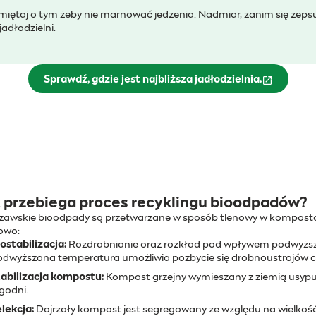
iętaj o tym żeby nie marnować jedzenia. Nadmiar, zanim się zeps
jadłodzielni.
Sprawdź, gdzie jest najbliższa jadłodzielnia.
(otwiera się w nowym oknie)
 przebiega proces recyklingu bioodpadów?
zawskie bioodpady są przetwarzane w sposób tlenowy w kompos
owo:
ostabilizacja:
Rozdrabnianie oraz rozkład pod wpływem podwyższone
dwyższona temperatura umożliwia pozbycie się drobnoustrojów c
abilizacja kompostu:
Kompost grzejny wymieszany z ziemią usypuje
godni.
lekcja:
Dojrzały kompost jest segregowany ze względu na wielkoś