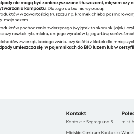
dpady nie mogą być zanieczyszczone tłuszczami, mięsem czy n
ytwarzania kompostu
. Dlatego do bio nie wyrzucaj:
oduktów w zawartością tłuszczu np. kromek chleba posmarowanyc
zy majonezem.
oduktów pochodzenia zwierzęcego (wyjątek to skorupki jajek), czy
ci czy resztek ryb, mleka, ani jego wyrobów tj. jogurtów, serów, śmie
chodów zwierząt, kociego żwirku czy ściółki z klatek dla mniejszyc
dpady umieszcza się w pojemnikach do BIO luzem lub w certy
Kontakt
Pole
Kontakt z Segreguj na 5
m.st.
Miejskie Centrum Kontaktu
Warsz