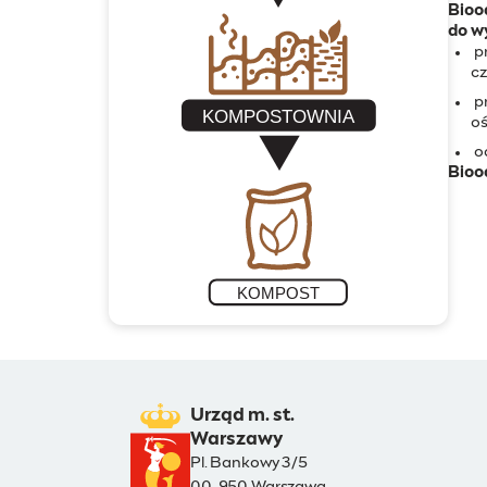
Bioo
do w
pr
c
pr
oś
od
Bioo
Urząd m. st.
Warszawy
Pl. Bankowy 3/5