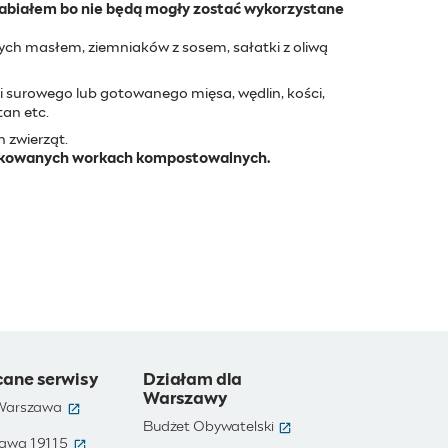
abiałem bo nie będą mogły zostać wykorzystane
h masłem, ziemniaków z sosem, sałatki z oliwą
li surowego lub gotowanego mięsa, wędlin, kości,
tan etc.
h zwierząt.
fikowanych workach kompostowalnych.
cane serwisy
Działam dla
Warszawy
(otwiera się w nowym oknie)
 Warszawa
(otwiera się w nowym ok
Budżet Obywatelski
(otwiera się w nowym oknie)
awa 19115