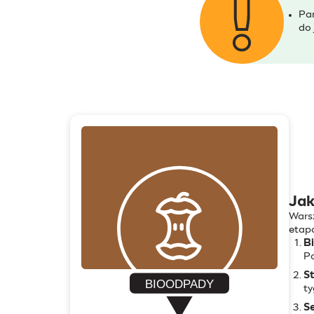
Pam
do 
Jak
Wars
etap
Bi
Po
St
ty
Se