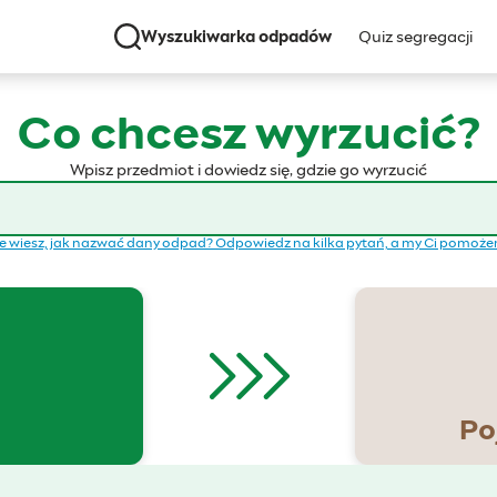
Wyszukiwarka odpadów
Quiz segregacji
Co chcesz wyrzucić?
Wpisz przedmiot i dowiedz się, gdzie go wyrzucić
e wiesz, jak nazwać dany odpad? Odpowiedz na kilka pytań, a my Ci pomoż
Po