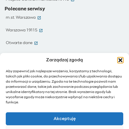
Polecane serwisy
(otwiera się w nowym oknie)
m.st. Warszawa
(otwiera się w nowym oknie)
Warszawa 19115
(otwiera się w nowym oknie)
Otwarte dane
(otwiera się w nowym oknie)
Moja Warszawa
Zarządzaj zgodą
(otwiera się w nowym oknie)
Zamówienia publiczne
Aby zapewnić jak najlepsze wrażenia, korzystamy z technologii,
takich jak pliki cookie, do przechowywania i/lub uzyskiwania dostępu
(otwiera się w nowym oknie)
IoT - Internet rzeczy
do informacji o urządzeniu. Zgoda na te technologie pozwoli nam
przetwarzać dane, takie jak zachowanie podczas przeglądania lub
unikalne identyfikatory na tej stronie. Brak wyrażenia zgody lub
(otwiera się w nowym oknie)
BIP - Biuletyn Informacji Publicznej
wycofanie zgody może niekorzystnie wpłynąć na niektóre cechy i
Działam dla Warszawy
funkcje.
(otwiera się w nowym oknie)
Budżet Obywatelski
Akceptuję
(otwiera się w nowym oknie)
Konsultacje społeczne