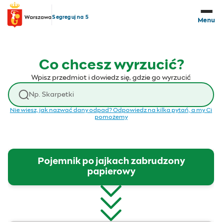
Przejdź do treści
Segreguj na 5
Menu
Co chcesz wyrzucić?
Wpisz przedmiot i dowiedz się, gdzie go wyrzucić
Wyszukaj odpad
Nie wiesz, jak nazwać dany odpad? Odpowiedz na kilka pytań, a my Ci
pomożemy
Pojemnik po jajkach zabrudzony
papierowy