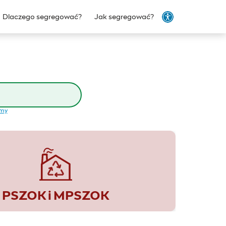
Dlaczego segregować?
Jak segregować?
emy
PSZOK i MPSZOK