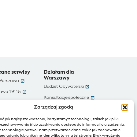
cane serwisy
Działam dla
Warszawy
(otwiera się w nowym oknie)
 Warszawa
(otwiera się w nowym ok
Budżet Obywatelski
(otwiera się w nowym oknie)
awa 19115
(otwiera się w nowym
e)
Konsultacje społeczne
(otwiera się w nowym oknie)
te dane
Zarządzaj zgodą
(otwiera się w nowy
Ochotnicy Warszawscy
(otwiera się w nowym oknie)
Warszawa
ć jak najlepsze wrażenia, korzystamy z technologii, takich jak pliki
(otwiera się w nowym oknie)
ienia publiczne
przechowywania i/lub uzyskiwania dostępu do informacji o urządzeniu.
e technologie pozwoli nam przetwarzać dane, takie jak zachowanie
(otwiera się w nowym oknie)
Internet rzeczy
eglądania lub unikalne identyfikatory na tej stronie. Brak wyrażenia