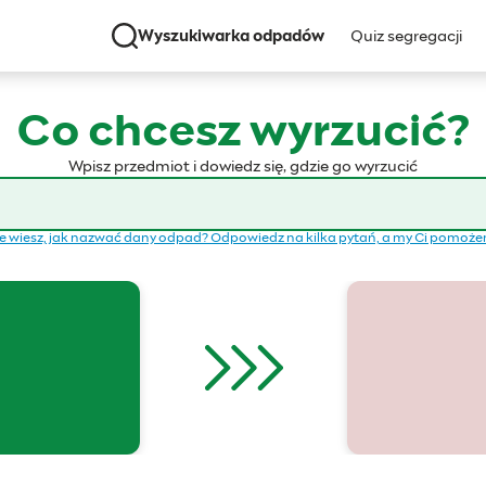
Wyszukiwarka odpadów
Quiz segregacji
Co chcesz wyrzucić?
Wpisz przedmiot i dowiedz się, gdzie go wyrzucić
e wiesz, jak nazwać dany odpad? Odpowiedz na kilka pytań, a my Ci pomoż