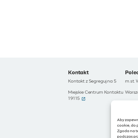
Kontakt
Pole
Kontakt z Segreguj na 5
m.st.
Miejskie Centrum Kontaktu
Warsz
(otwiera się w nowym okni
19115
Otwar
Moja 
Aby zapewni
Zamów
cookie, do 
Zgoda na t
IoT - 
podczas prz