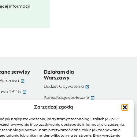
cej informacji
cane serwisy
Działam dla
Warszawy
(otwiera się w nowym oknie)
 Warszawa
(otwiera się w nowym ok
Budżet Obywatelski
(otwiera się w nowym oknie)
awa 19115
(otwiera się w nowym
e)
Konsultacje społeczne
(otwiera się w nowym oknie)
te dane
Zarządzaj zgodą
(otwiera się w nowy
Ochotnicy Warszawscy
(otwiera się w nowym oknie)
Warszawa
ć jak najlepsze wrażenia, korzystamy z technologii, takich jak pliki
(otwiera się w nowym oknie)
ienia publiczne
przechowywania i/lub uzyskiwania dostępu do informacji o urządzeniu.
e technologie pozwoli nam przetwarzać dane, takie jak zachowanie
(otwiera się w nowym oknie)
Internet rzeczy
eglądania lub unikalne identyfikatory na tej stronie. Brak wyrażenia