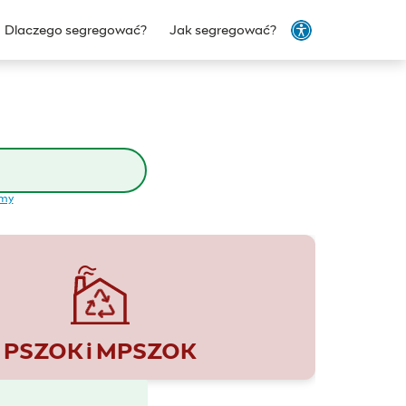
Dlaczego segregować?
Jak segregować?
emy
PSZOK i MPSZOK