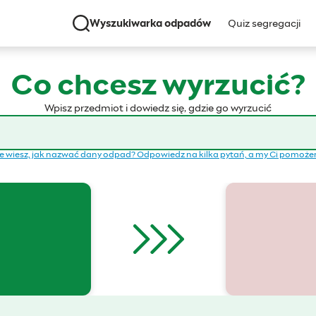
Wyszukiwarka odpadów
Quiz segregacji
Co chcesz wyrzucić?
Wpisz przedmiot i dowiedz się, gdzie go wyrzucić
e wiesz, jak nazwać dany odpad? Odpowiedz na kilka pytań, a my Ci pomoż