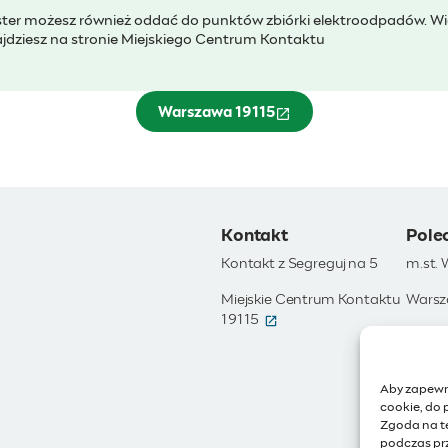
ter możesz również oddać do punktów zbiórki elektroodpadów. Wię
jdziesz na stronie Miejskiego Centrum Kontaktu
Warszawa 19115
(otwiera się w nowym oknie)
Kontakt
Pole
Kontakt z Segreguj na 5
m.st.
Miejskie Centrum Kontaktu
Warsz
(otwiera się w nowym okni
19115
Otwar
Moja 
Aby zapewni
Zamów
cookie, do 
Zgoda na t
IoT - 
podczas prz