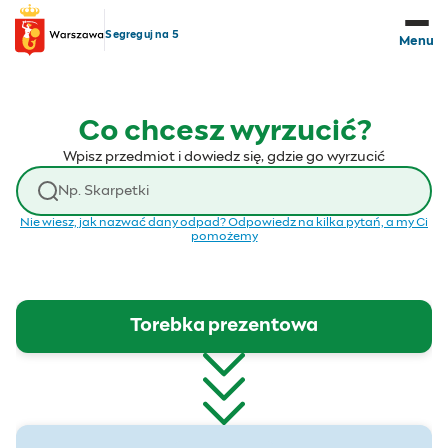
Przejdź do treści
Segreguj na 5
Menu
Co chcesz wyrzucić?
Wpisz przedmiot i dowiedz się, gdzie go wyrzucić
Wyszukaj odpad
Nie wiesz, jak nazwać dany odpad? Odpowiedz na kilka pytań, a my Ci
pomożemy
Torebka prezentowa