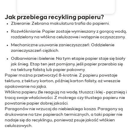
Jak przebiega recykling papieru?
Zbieranie: Zebrana makulatura trafia do papierni.
Rozwłóknianie: Papier zostaje wymieszany z gorącą wodą,
rozdzielony na włókna celulozowe i wstępnie oczyszczony.
Mechaniczne usuwanie zanieczyszczeń: Oddzielenie
zanieczyszczeń ciężkich.
Odbarwianie i bielenie: Na tym etapie papier staje się biały
jak śnieg. Etap ten jest pomijany, jeśli papier przerabia się
na tekturę falistą lub papier pakowny.
Papier można przetworzyć 8-krotnie. Z papieru powstaje
tektura, z tektury karton, później karton falisty, aż wreszcie
opakowanie na jajka.
Włókna papieru źle reagują na wodę, tłuszcz i klej - pęcznieją i
tracą swoje właściwości. Z mokrego czy tłustego papieru nie
powstanie papier dobrej jakości.
Paragonów nie wrzucaj do niebieskiego kosza. Paragony są
drukowane na tzw. papierach termicznych, a taki papier nie
nadaje się do recyklingu, ponieważ psuje jakość włókien
celulozowych.