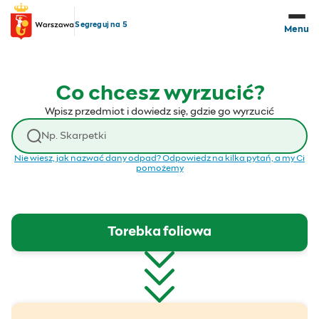
Przejdź do treści
Segreguj na 5
Menu
Co chcesz wyrzucić?
Wpisz przedmiot i dowiedz się, gdzie go wyrzucić
Wyszukaj odpad
Nie wiesz, jak nazwać dany odpad? Odpowiedz na kilka pytań, a my Ci
pomożemy
Torebka foliowa