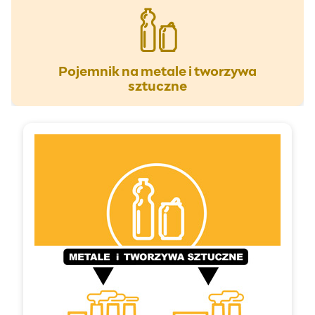
Pojemnik na metale i tworzywa
sztuczne