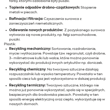
farby, którymi ozdobione były puszki.
Topienie odpadów drobno-cząstkowych:
Stopienie
metali w piecach.
Rafinacja i filtracja:
Czyszczenia surowca z
zanieczyszczeń niemetalicznych.
Odlewanie nowych produktów:
Z pozyskanego surowca
wytwarza się nowe produkty, np. felgi samochodowe,
puszki.
Plastik:
Recykling mechaniczny:
Sortowanie, rozdrabnianie,
mycie i wytłaczanie. Powstaje tzw. regranulat, czyli drobne,
3- milimetrowe kulki lub walce, które można ponownie
wykorzystać do produkcji innych artykułów np. doniczek.
Recykling chemiczny
: Na tworzywa sztuczne działają
rozpuszczalniki lub wysoka temperatury. Powstała w ten
sposób ciecz lub gaz jest wykorzystana w dalszej produkcji.
Recykling termiczny:
Tworzywo sztuczne, którego nie
można już ponownie wykorzystać, spala się w specjalnych,
bezpiecznych dla środowiska piecach. Powstałą w ten
sposób energię elektryczną oraz ciepło, wykorzystuje się w
naszych domach.