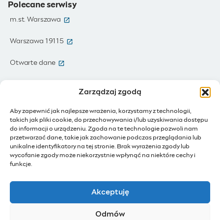
Polecane serwisy
(otwiera się w nowym oknie)
m.st. Warszawa
(otwiera się w nowym oknie)
Warszawa 19115
(otwiera się w nowym oknie)
Otwarte dane
(otwiera się w nowym oknie)
Moja Warszawa
Zarządzaj zgodą
(otwiera się w nowym oknie)
Zamówienia publiczne
Aby zapewnić jak najlepsze wrażenia, korzystamy z technologii,
takich jak pliki cookie, do przechowywania i/lub uzyskiwania dostępu
(otwiera się w nowym oknie)
IoT - Internet rzeczy
do informacji o urządzeniu. Zgoda na te technologie pozwoli nam
przetwarzać dane, takie jak zachowanie podczas przeglądania lub
unikalne identyfikatory na tej stronie. Brak wyrażenia zgody lub
(otwiera się w nowym oknie)
BIP - Biuletyn Informacji Publicznej
wycofanie zgody może niekorzystnie wpłynąć na niektóre cechy i
Działam dla Warszawy
funkcje.
(otwiera się w nowym oknie)
Budżet Obywatelski
Akceptuję
(otwiera się w nowym oknie)
Konsultacje społeczne
Odmów