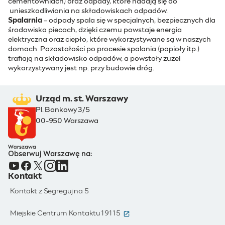
cementowniach) oraz odpady, które nadają się do
unieszkodliwiania na składowiskach odpadów.
Spalarnia
– odpady spala się w specjalnych, bezpiecznych dla
środowiska piecach, dzięki czemu powstaje energia
elektryczna oraz ciepło, które wykorzystywane są w naszych
domach. Pozostałości po procesie spalania (popioły itp.)
trafiają na składowisko odpadów, a powstały żużel
wykorzystywany jest np. przy budowie dróg.
Urząd m. st. Warszawy
Pl. Bankowy 3/5
00-950 Warszawa
Obserwuj Warszawę na:
Kontakt
Kontakt z Segreguj na 5
(otwiera się w nowym oknie)
Miejskie Centrum Kontaktu 19115