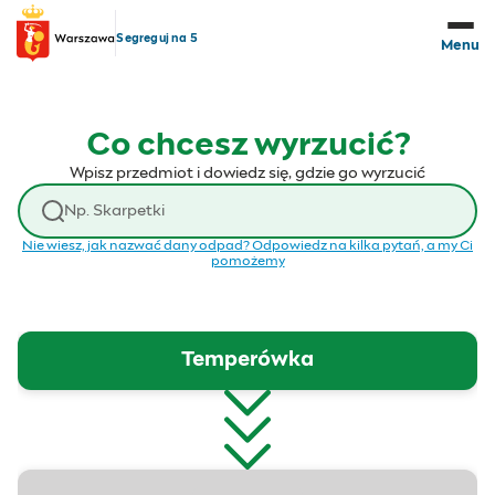
Przejdź do treści
Segreguj na 5
Menu
Co chcesz wyrzucić?
Wpisz przedmiot i dowiedz się, gdzie go wyrzucić
Wyszukaj odpad
Nie wiesz, jak nazwać dany odpad? Odpowiedz na kilka pytań, a my Ci
pomożemy
Temperówka