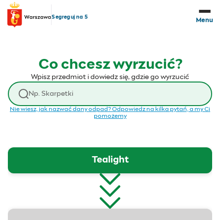
Przejdź do treści
Segreguj na 5
Menu
Co chcesz wyrzucić?
Wpisz przedmiot i dowiedz się, gdzie go wyrzucić
Wyszukaj odpad
Nie wiesz, jak nazwać dany odpad? Odpowiedz na kilka pytań, a my Ci
pomożemy
Tealight