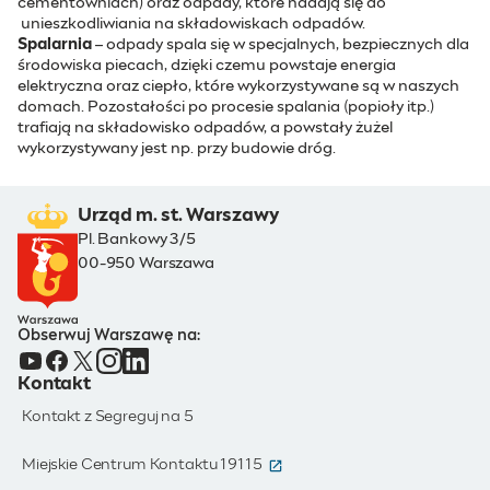
cementowniach) oraz odpady, które nadają się do
unieszkodliwiania na składowiskach odpadów.
Spalarnia
– odpady spala się w specjalnych, bezpiecznych dla
środowiska piecach, dzięki czemu powstaje energia
elektryczna oraz ciepło, które wykorzystywane są w naszych
domach. Pozostałości po procesie spalania (popioły itp.)
trafiają na składowisko odpadów, a powstały żużel
wykorzystywany jest np. przy budowie dróg.
Urząd m. st. Warszawy
Pl. Bankowy 3/5
00-950 Warszawa
Obserwuj Warszawę na:
Kontakt
Kontakt z Segreguj na 5
(otwiera się w nowym oknie)
Miejskie Centrum Kontaktu 19115