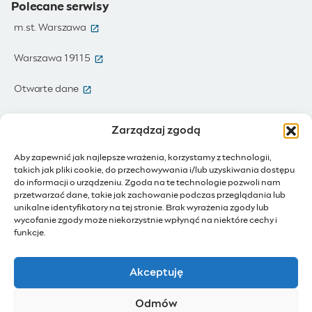
Polecane serwisy
(otwiera się w nowym oknie)
m.st. Warszawa
(otwiera się w nowym oknie)
Warszawa 19115
(otwiera się w nowym oknie)
Otwarte dane
(otwiera się w nowym oknie)
Moja Warszawa
Zarządzaj zgodą
(otwiera się w nowym oknie)
Zamówienia publiczne
Aby zapewnić jak najlepsze wrażenia, korzystamy z technologii,
takich jak pliki cookie, do przechowywania i/lub uzyskiwania dostępu
(otwiera się w nowym oknie)
IoT - Internet rzeczy
do informacji o urządzeniu. Zgoda na te technologie pozwoli nam
przetwarzać dane, takie jak zachowanie podczas przeglądania lub
unikalne identyfikatory na tej stronie. Brak wyrażenia zgody lub
(otwiera się w nowym oknie)
BIP - Biuletyn Informacji Publicznej
wycofanie zgody może niekorzystnie wpłynąć na niektóre cechy i
Działam dla Warszawy
funkcje.
(otwiera się w nowym oknie)
Budżet Obywatelski
Akceptuję
(otwiera się w nowym oknie)
Konsultacje społeczne
Odmów