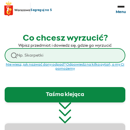
Przejdź do treści
Segreguj na 5
Menu
Co chcesz wyrzucić?
Wpisz przedmiot i dowiedz się, gdzie go wyrzucić
Wyszukaj odpad
Nie wiesz, jak nazwać dany odpad? Odpowiedz na kilka pytań, a my Ci
pomożemy
Taśma klejąca