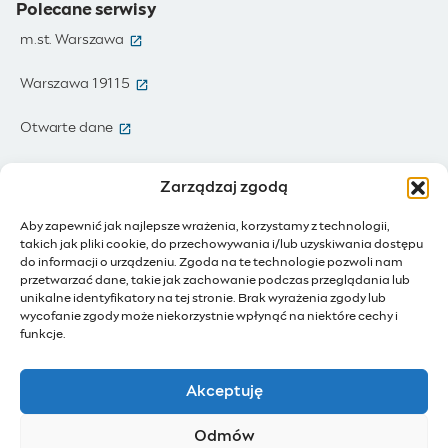
Polecane serwisy
(otwiera się w nowym oknie)
m.st. Warszawa
(otwiera się w nowym oknie)
Warszawa 19115
(otwiera się w nowym oknie)
Otwarte dane
(otwiera się w nowym oknie)
Moja Warszawa
Zarządzaj zgodą
(otwiera się w nowym oknie)
Zamówienia publiczne
Aby zapewnić jak najlepsze wrażenia, korzystamy z technologii,
takich jak pliki cookie, do przechowywania i/lub uzyskiwania dostępu
(otwiera się w nowym oknie)
IoT - Internet rzeczy
do informacji o urządzeniu. Zgoda na te technologie pozwoli nam
przetwarzać dane, takie jak zachowanie podczas przeglądania lub
unikalne identyfikatory na tej stronie. Brak wyrażenia zgody lub
(otwiera się w nowym oknie)
BIP - Biuletyn Informacji Publicznej
wycofanie zgody może niekorzystnie wpłynąć na niektóre cechy i
Działam dla Warszawy
funkcje.
(otwiera się w nowym oknie)
Budżet Obywatelski
Akceptuję
(otwiera się w nowym oknie)
Konsultacje społeczne
Odmów