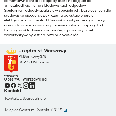
cementowniach) oraz odpady, które nadają się do
unieszkodliwiania na składowiskach odpadów.
Spalarnia
– odpady spala się w specjalnych, bezpiecznych dla
środowiska piecach, dzięki czemu powstaje energia
elektryczna oraz ciepło, które wykorzystywane są w naszych
domach. Pozostałości po procesie spalania (popioły itp.)
trafiają na składowisko odpadów, a powstały żużel
wykorzystywany jest np. przy budowie dróg.
Urząd m. st. Warszawy
Pl. Bankowy 3/5
00-950 Warszawa
Obserwuj Warszawę na:
Kontakt
Kontakt z Segreguj na 5
(otwiera się w nowym oknie)
Miejskie Centrum Kontaktu 19115