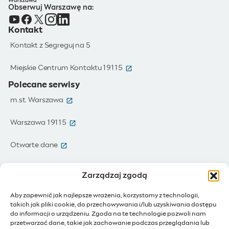
Obserwuj Warszawę na:
Kontakt
Kontakt z Segreguj na 5
(otwiera się w nowym oknie)
Miejskie Centrum Kontaktu 19115
Polecane serwisy
(otwiera się w nowym oknie)
m.st. Warszawa
(otwiera się w nowym oknie)
Warszawa 19115
(otwiera się w nowym oknie)
Otwarte dane
(otwiera się w nowym oknie)
Moja Warszawa
Zarządzaj zgodą
(otwiera się w nowym oknie)
Zamówienia publiczne
Aby zapewnić jak najlepsze wrażenia, korzystamy z technologii,
takich jak pliki cookie, do przechowywania i/lub uzyskiwania dostępu
(otwiera się w nowym oknie)
IoT - Internet rzeczy
do informacji o urządzeniu. Zgoda na te technologie pozwoli nam
przetwarzać dane, takie jak zachowanie podczas przeglądania lub