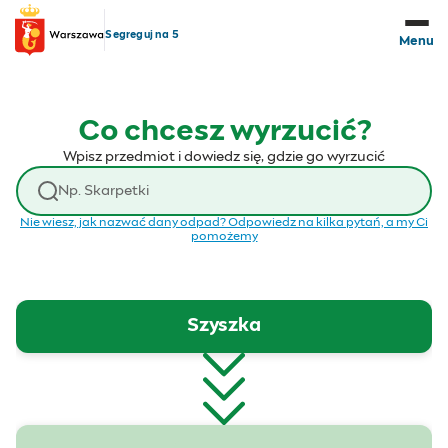
Przejdź do treści
Segreguj na 5
Menu
Co chcesz wyrzucić?
Wpisz przedmiot i dowiedz się, gdzie go wyrzucić
Wyszukaj odpad
Nie wiesz, jak nazwać dany odpad? Odpowiedz na kilka pytań, a my Ci
pomożemy
Szyszka