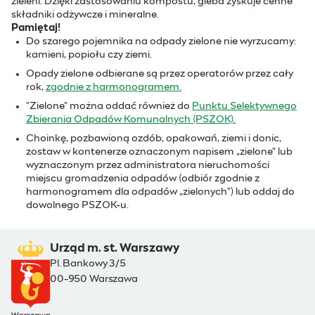
zieleni. Dzięki zastosowaniu kompostu, gleba zyskuje cenne
składniki odżywcze i mineralne.
Pamiętaj!
Do szarego pojemnika na odpady zielone nie wyrzucamy:
kamieni, popiołu czy ziemi.
Opady zielone odbierane są przez operatorów przez cały
rok,
zgodnie z harmonogramem.
"Zielone" można oddać również do
Punktu Selektywnego
Zbierania Odpadów Komunalnych (PSZOK).
Choinkę, pozbawioną ozdób, opakowań, ziemi i donic,
zostaw w kontenerze oznaczonym napisem „zielone” lub
wyznaczonym przez administratora nieruchomości
miejscu gromadzenia odpadów (odbiór zgodnie z
harmonogramem dla odpadów „zielonych”) lub oddaj do
dowolnego PSZOK-u.
Urząd m. st. Warszawy
Pl. Bankowy 3/5
00-950 Warszawa