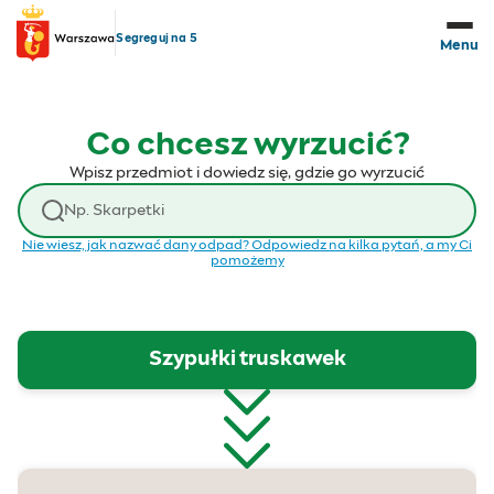
Przejdź do treści
Segreguj na 5
Menu
Co chcesz wyrzucić?
Wpisz przedmiot i dowiedz się, gdzie go wyrzucić
Wyszukaj odpad
Nie wiesz, jak nazwać dany odpad? Odpowiedz na kilka pytań, a my Ci
pomożemy
Szypułki truskawek