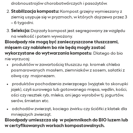
drobnoustrojów chorobotwórczych i pasożytów.
Stabilizacja kompostu:
Kompost grzejny wymieszany z
ziemią usypuje się w pryzmach, w których dojrzewa przez 3
– 6 tygodni.
Selekcja:
Dojrzały kompost jest segregowany ze względu
na wielkość i potem wywożony.
Bioodpady nie mogą być zanieczyszczone tłuszczami,
mięsem czy nabiałem bo nie będą mogły zostać
wykorzystane do wytwarzania kompostu
. Dlatego do bio
nie wyrzucaj:
produktów w zawartością tłuszczu np. kromek chleba
posmarowanych masłem, ziemniaków z sosem, sałatki z
oliwą czy majonezem.
produktów pochodzenia zwierzęcego (wyjątek to skorupki
jajek), czyli surowego lub gotowanego mięsa, wędlin, kości,
ości czy resztek ryb, mleka, ani jego wyrobów tj. jogurtów,
serów, śmietan etc.
odchodów zwierząt, kociego żwirku czy ściółki z klatek dla
mniejszych zwierząt.
Bioodpady umieszcza się w pojemnikach do BIO luzem lub
w certyfikowanych workach kompostowalnych.