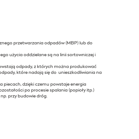
icznego przetwarzania odpadów (MBP) lub do
o użycia oddzielane są na linii sortowniczej i
powstają odpady, z których można produkować
dpady, które nadają się do unieszkodliwiania na
ka piecach, dzięki czemu powstaje energia
ostałości po procesie spalania (popioły itp.)
 np. przy budowie dróg.