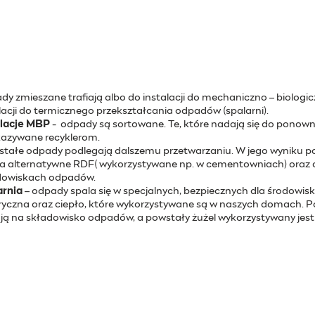
y zmieszane trafiają albo do instalacji do mechaniczno – biolog
lacji do termicznego przekształcania odpadów (spalarni).
alacje MBP
- odpady są sortowane. Te, które nadają się do ponowneg
kazywane recyklerom.
stałe odpady podlegają dalszemu przetwarzaniu. W jego wyniku 
a alternatywne RDF( wykorzystywane np. w cementowniach) oraz o
dowiskach odpadów.
arnia
– odpady spala się w specjalnych, bezpiecznych dla środowis
ryczna oraz ciepło, które wykorzystywane są w naszych domach. Poz
ają na składowisko odpadów, a powstały żużel wykorzystywany jest