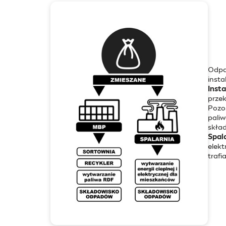
Odpad
insta
Inst
prze
Pozo
paliw
skła
Spal
elekt
trafi