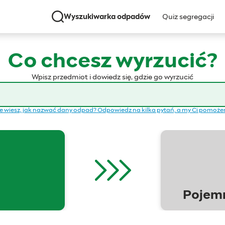
Wyszukiwarka odpadów
Quiz segregacji
Co chcesz wyrzucić?
Wpisz przedmiot i dowiedz się, gdzie go wyrzucić
e wiesz, jak nazwać dany odpad? Odpowiedz na kilka pytań, a my Ci pomoż
Pojemn