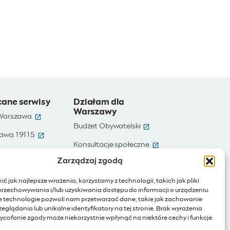
cane serwisy
Działam dla
Warszawy
(otwiera się w nowym oknie)
 Warszawa
(otwiera się w nowym ok
Budżet Obywatelski
(otwiera się w nowym oknie)
awa 19115
(otwiera się w nowym
e)
Konsultacje społeczne
(otwiera się w nowym oknie)
te dane
Zarządzaj zgodą
(otwiera się w nowy
Ochotnicy Warszawscy
(otwiera się w nowym oknie)
Warszawa
ć jak najlepsze wrażenia, korzystamy z technologii, takich jak pliki
(otwiera się w nowym oknie)
ienia publiczne
przechowywania i/lub uzyskiwania dostępu do informacji o urządzeniu.
e technologie pozwoli nam przetwarzać dane, takie jak zachowanie
(otwiera się w nowym oknie)
Internet rzeczy
eglądania lub unikalne identyfikatory na tej stronie. Brak wyrażenia
ycofanie zgody może niekorzystnie wpłynąć na niektóre cechy i funkcje.
Biuletyn Informacji