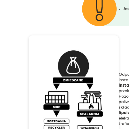
Jes
Odpad
insta
Inst
prze
Pozo
paliw
skła
Spal
elekt
trafi