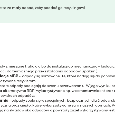
t to za mały odpad, żeby poddać go recyklingowi.
y zmieszane trafiają albo do instalacji do mechaniczno – biolog
lacji do termicznego przekształcania odpadów (spalarni).
alacje MBP
- odpady są sortowane. Te, które nadają się do ponowneg
kazywane recyklerom.
stałe odpady podlegają dalszemu przetwarzaniu. W jego wyniku 
a alternatywne RDF( wykorzystywane np. w cementowniach) oraz o
dowiskach odpadów.
arnia
– odpady spala się w specjalnych, bezpiecznych dla środowis
ryczna oraz ciepło, które wykorzystywane są w naszych domach. Poz
ają na składowisko odpadów, a powstały żużel wykorzystywany jest