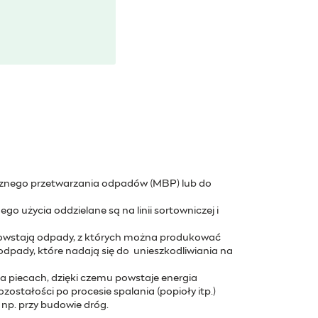
icznego przetwarzania odpadów (MBP) lub do
o użycia oddzielane są na linii sortowniczej i
powstają odpady, z których można produkować
dpady, które nadają się do unieszkodliwiania na
ka piecach, dzięki czemu powstaje energia
ostałości po procesie spalania (popioły itp.)
 np. przy budowie dróg.