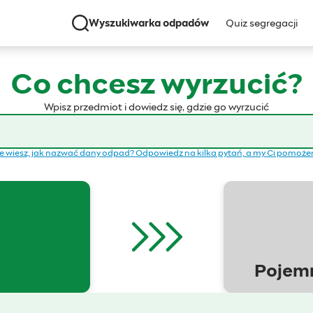
Wyszukiwarka odpadów
Quiz segregacji
Co chcesz wyrzucić?
Wpisz przedmiot i dowiedz się, gdzie go wyrzucić
e wiesz, jak nazwać dany odpad? Odpowiedz na kilka pytań, a my Ci pomoż
Pojemn