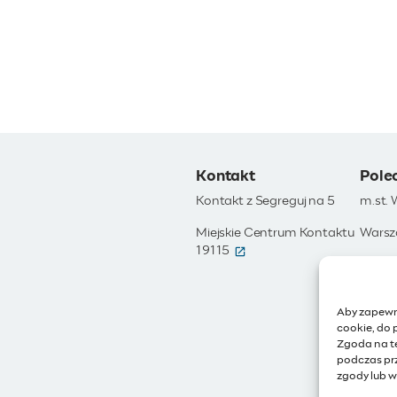
Kontakt
Pole
Kontakt z Segreguj na 5
m.st.
Miejskie Centrum Kontaktu
Warsz
(otwiera się w nowym okni
19115
Otwar
Moja 
Aby zapewni
Zamów
cookie, do 
Zgoda na t
IoT - 
podczas prz
zgody lub w
BIP - 