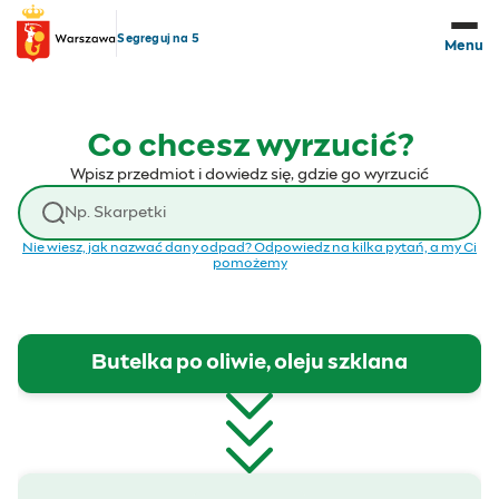
Przejdź do treści
Segreguj na 5
Menu
Co chcesz wyrzucić?
Wpisz przedmiot i dowiedz się, gdzie go wyrzucić
Wyszukaj odpad
Nie wiesz, jak nazwać dany odpad? Odpowiedz na kilka pytań, a my Ci
pomożemy
Butelka po oliwie, oleju szklana