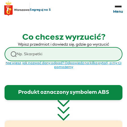
Przejdź do treści
Segreguj na 5
Menu
Co chcesz wyrzucić?
Wpisz przedmiot i dowiedz się, gdzie go wyrzucić
Wyszukaj odpad
Nie wiesz, jak nazwać dany odpad? Odpowiedz na kilka pytań, a my Ci
pomożemy
Produkt oznaczony symbolem ABS