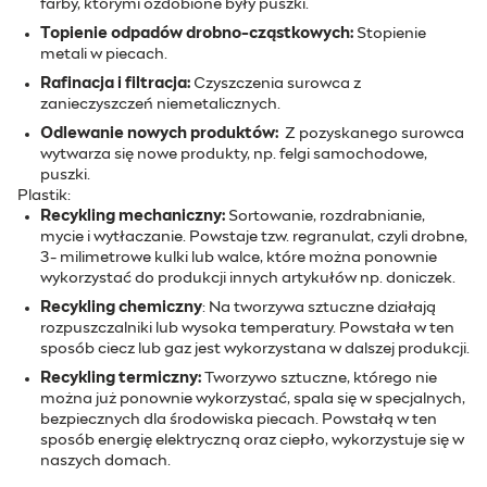
farby, którymi ozdobione były puszki.
Topienie odpadów drobno-cząstkowych:
Stopienie
metali w piecach.
Rafinacja i filtracja:
Czyszczenia surowca z
zanieczyszczeń niemetalicznych.
Odlewanie nowych produktów:
Z pozyskanego surowca
wytwarza się nowe produkty, np. felgi samochodowe,
puszki.
Plastik:
Recykling mechaniczny:
Sortowanie, rozdrabnianie,
mycie i wytłaczanie. Powstaje tzw. regranulat, czyli drobne,
3- milimetrowe kulki lub walce, które można ponownie
wykorzystać do produkcji innych artykułów np. doniczek.
Recykling chemiczny
: Na tworzywa sztuczne działają
rozpuszczalniki lub wysoka temperatury. Powstała w ten
sposób ciecz lub gaz jest wykorzystana w dalszej produkcji.
Recykling termiczny:
Tworzywo sztuczne, którego nie
można już ponownie wykorzystać, spala się w specjalnych,
bezpiecznych dla środowiska piecach. Powstałą w ten
sposób energię elektryczną oraz ciepło, wykorzystuje się w
naszych domach.