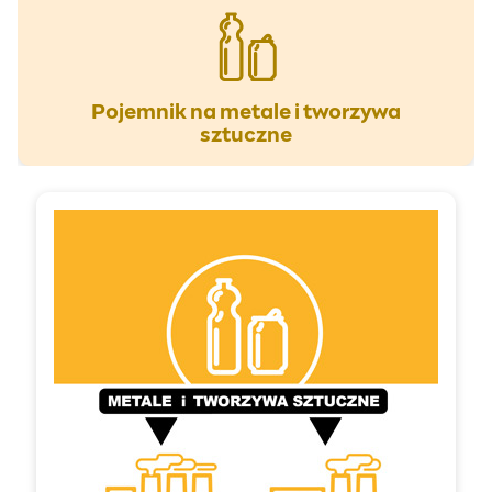
Pojemnik na metale i tworzywa
sztuczne