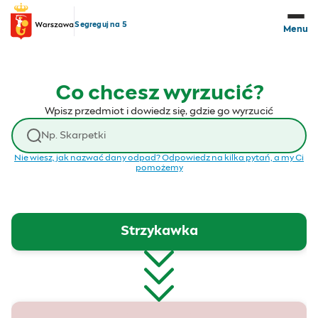
Przejdź do treści
Segreguj na 5
Menu
Co chcesz wyrzucić?
Wpisz przedmiot i dowiedz się, gdzie go wyrzucić
Wyszukaj odpad
Nie wiesz, jak nazwać dany odpad? Odpowiedz na kilka pytań, a my Ci
pomożemy
Strzykawka