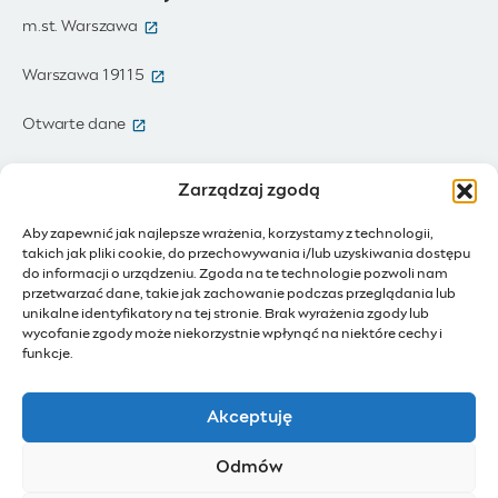
(otwiera się w nowym oknie)
m.st. Warszawa
(otwiera się w nowym oknie)
Warszawa 19115
(otwiera się w nowym oknie)
Otwarte dane
(otwiera się w nowym oknie)
Moja Warszawa
Zarządzaj zgodą
(otwiera się w nowym oknie)
Zamówienia publiczne
Aby zapewnić jak najlepsze wrażenia, korzystamy z technologii,
takich jak pliki cookie, do przechowywania i/lub uzyskiwania dostępu
(otwiera się w nowym oknie)
IoT - Internet rzeczy
do informacji o urządzeniu. Zgoda na te technologie pozwoli nam
przetwarzać dane, takie jak zachowanie podczas przeglądania lub
unikalne identyfikatory na tej stronie. Brak wyrażenia zgody lub
(otwiera się w nowym oknie)
BIP - Biuletyn Informacji Publicznej
wycofanie zgody może niekorzystnie wpłynąć na niektóre cechy i
Działam dla Warszawy
funkcje.
(otwiera się w nowym oknie)
Budżet Obywatelski
Akceptuję
(otwiera się w nowym oknie)
Konsultacje społeczne
Odmów
(otwiera się w nowym oknie)
Ochotnicy Warszawscy