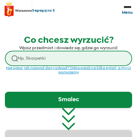
Przejdź do treści
Segreguj na 5
Menu
Co chcesz wyrzucić?
Wpisz przedmiot i dowiedz się, gdzie go wyrzucić
Wyszukaj odpad
Nie wiesz, jak nazwać dany odpad? Odpowiedz na kilka pytań, a my Ci
pomożemy
Smalec