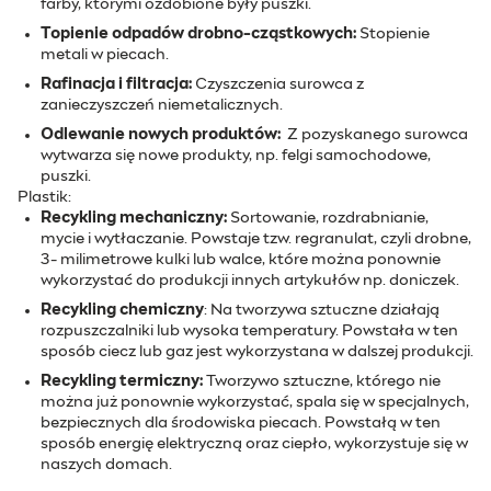
farby, którymi ozdobione były puszki.
Topienie odpadów drobno-cząstkowych:
Stopienie
metali w piecach.
Rafinacja i filtracja:
Czyszczenia surowca z
zanieczyszczeń niemetalicznych.
Odlewanie nowych produktów:
Z pozyskanego surowca
wytwarza się nowe produkty, np. felgi samochodowe,
puszki.
Plastik:
Recykling mechaniczny:
Sortowanie, rozdrabnianie,
mycie i wytłaczanie. Powstaje tzw. regranulat, czyli drobne,
3- milimetrowe kulki lub walce, które można ponownie
wykorzystać do produkcji innych artykułów np. doniczek.
Recykling chemiczny
: Na tworzywa sztuczne działają
rozpuszczalniki lub wysoka temperatury. Powstała w ten
sposób ciecz lub gaz jest wykorzystana w dalszej produkcji.
Recykling termiczny:
Tworzywo sztuczne, którego nie
można już ponownie wykorzystać, spala się w specjalnych,
bezpiecznych dla środowiska piecach. Powstałą w ten
sposób energię elektryczną oraz ciepło, wykorzystuje się w
naszych domach.