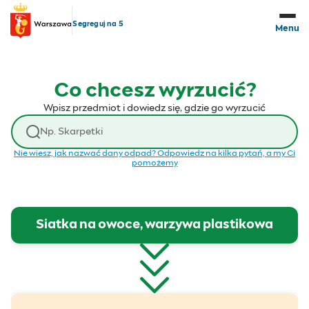
Przejdź do treści
Segreguj na 5
Menu
Co chcesz wyrzucić?
Wpisz przedmiot i dowiedz się, gdzie go wyrzucić
Wyszukaj odpad
Nie wiesz, jak nazwać dany odpad? Odpowiedz na kilka pytań, a my Ci
pomożemy
Siatka na owoce, warzywa plastikowa