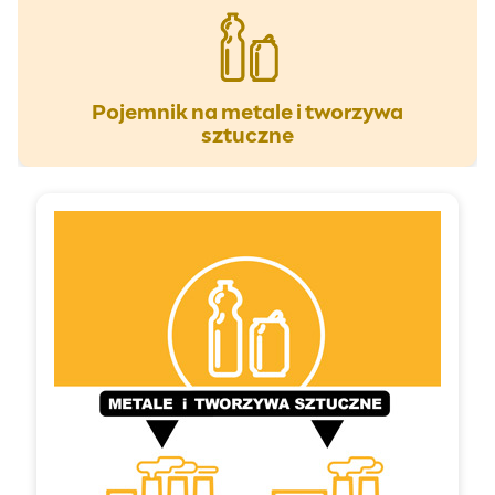
Pojemnik na metale i tworzywa
sztuczne