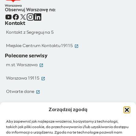
Obserwuj Warszawę na:
Kontakt
Kontakt z Segreguj na 5
(otwiera się w nowym oknie)
Miejskie Centrum Kontaktu 19115
Polecane serwisy
(otwiera się w nowym oknie)
m.st. Warszawa
(otwiera się w nowym oknie)
Warszawa 19115
(otwiera się w nowym oknie)
Otwarte dane
(otwiera się w nowym oknie)
Moja Warszawa
Zarządzaj zgodą
(otwiera się w nowym oknie)
Zamówienia publiczne
Aby zapewnić jak najlepsze wrażenia, korzystamy z technologii,
takich jak pliki cookie, do przechowywania i/lub uzyskiwania dostępu
(otwiera się w nowym oknie)
IoT - Internet rzeczy
do informacji o urządzeniu. Zgoda na te technologie pozwoli nam