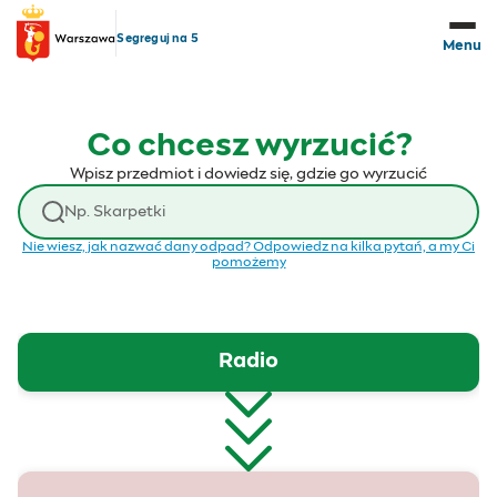
Przejdź do treści
Segreguj na 5
Menu
Co chcesz wyrzucić?
Wpisz przedmiot i dowiedz się, gdzie go wyrzucić
Wyszukaj odpad
Nie wiesz, jak nazwać dany odpad? Odpowiedz na kilka pytań, a my Ci
pomożemy
Radio