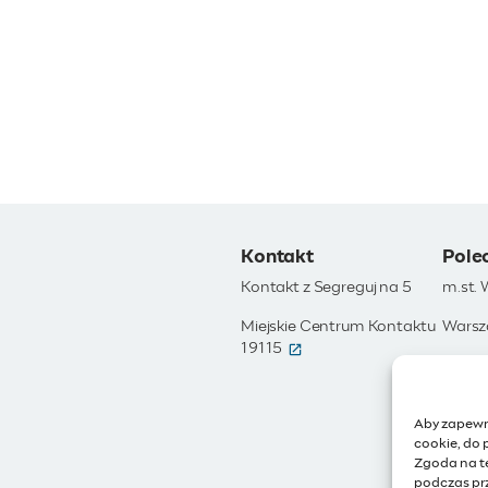
Kontakt
Pole
Kontakt z Segreguj na 5
m.st.
Miejskie Centrum Kontaktu
Warsz
(otwiera się w nowym okni
19115
Otwar
Moja 
Aby zapewni
Zamów
cookie, do 
Zgoda na t
IoT - 
podczas prz