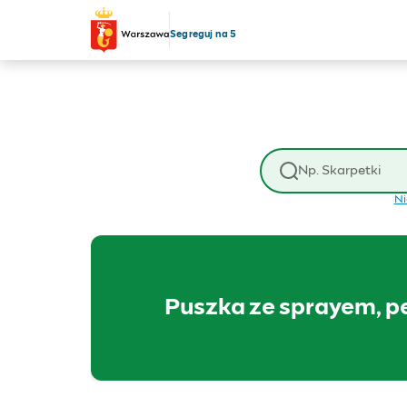
Przejdź do treści
Segreguj na 5
Wyszukaj odpad
Ni
Puszka ze sprayem, p