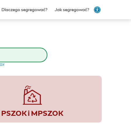
Dlaczego segregować?
Jak segregować?
emy
PSZOK i MPSZOK