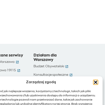
cane serwisy
Działam dla
Warszawy
(otwiera się w nowym oknie)
 Warszawa
(otwiera się w nowym ok
Budżet Obywatelski
(otwiera się w nowym oknie)
awa 19115
(otwiera się w nowym
e)
Konsultacje społeczne
(otwiera się w nowym oknie)
te dane
Zarządzaj zgodą
(otwiera się w nowy
Ochotnicy Warszawscy
(otwiera się w nowym oknie)
Warszawa
ć jak najlepsze wrażenia, korzystamy z technologii, takich jak pliki
(otwiera się w nowym oknie)
ienia publiczne
przechowywania i/lub uzyskiwania dostępu do informacji o urządzeniu.
e technologie pozwoli nam przetwarzać dane, takie jak zachowanie
(otwiera się w nowym oknie)
Internet rzeczy
eglądania lub unikalne identyfikatory na tej stronie. Brak wyrażenia