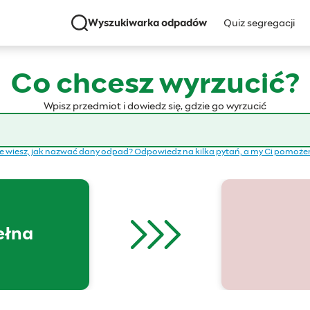
Wyszukiwarka odpadów
Quiz segregacji
Co chcesz wyrzucić?
Wpisz przedmiot i dowiedz się, gdzie go wyrzucić
e wiesz, jak nazwać dany odpad? Odpowiedz na kilka pytań, a my Ci pomoż
ełna