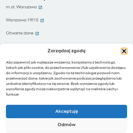
(otwiera się w nowym oknie)
m.st. Warszawa
(otwiera się w nowym oknie)
Warszawa 19115
(otwiera się w nowym oknie)
Otwarte dane
(otwiera się w nowym oknie)
Moja Warszawa
Zarządzaj zgodą
(otwiera się w nowym oknie)
Zamówienia publiczne
Aby zapewnić jak najlepsze wrażenia, korzystamy z technologii,
takich jak pliki cookie, do przechowywania i/lub uzyskiwania dostępu
(otwiera się w nowym oknie)
IoT - Internet rzeczy
do informacji o urządzeniu. Zgoda na te technologie pozwoli nam
przetwarzać dane, takie jak zachowanie podczas przeglądania lub
unikalne identyfikatory na tej stronie. Brak wyrażenia zgody lub
(otwiera się w nowym oknie)
BIP - Biuletyn Informacji Publicznej
wycofanie zgody może niekorzystnie wpłynąć na niektóre cechy i
Działam dla Warszawy
funkcje.
(otwiera się w nowym oknie)
Budżet Obywatelski
Akceptuję
(otwiera się w nowym oknie)
Konsultacje społeczne
Odmów
(otwiera się w nowym oknie)
Ochotnicy Warszawscy