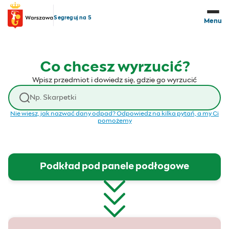
Przejdź do treści
Segreguj na 5
Menu
Co chcesz wyrzucić?
Wpisz przedmiot i dowiedz się, gdzie go wyrzucić
Wyszukaj odpad
Nie wiesz, jak nazwać dany odpad? Odpowiedz na kilka pytań, a my Ci
pomożemy
Podkład pod panele podłogowe