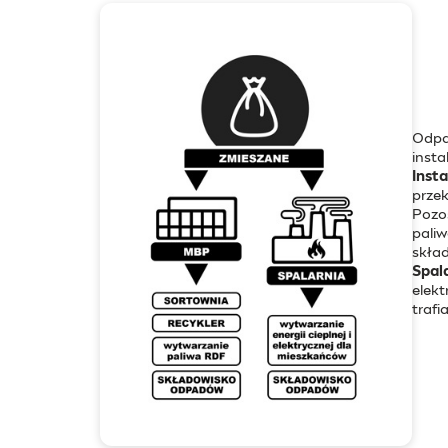
Odpad
insta
Inst
prze
Pozo
paliw
skła
Spal
elekt
trafi