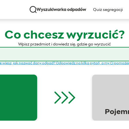
Wyszukiwarka odpadów
Quiz segregacji
Co chcesz wyrzucić?
Wpisz przedmiot i dowiedz się, gdzie go wyrzucić
e wiesz, jak nazwać dany odpad? Odpowiedz na kilka pytań, a my Ci pomoż
Pojemn