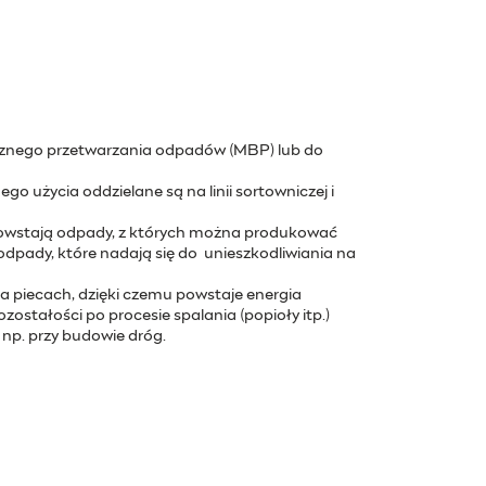
icznego przetwarzania odpadów (MBP) lub do
o użycia oddzielane są na linii sortowniczej i
powstają odpady, z których można produkować
dpady, które nadają się do unieszkodliwiania na
ka piecach, dzięki czemu powstaje energia
ostałości po procesie spalania (popioły itp.)
 np. przy budowie dróg.