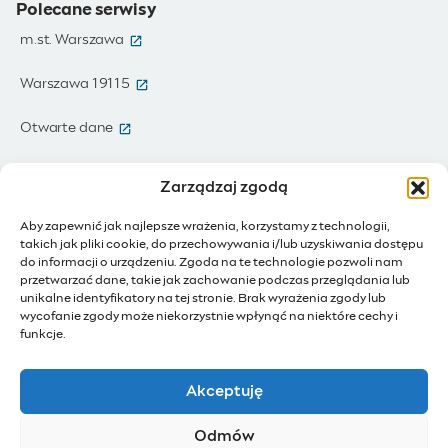
Polecane serwisy
(otwiera się w nowym oknie)
m.st. Warszawa
(otwiera się w nowym oknie)
Warszawa 19115
(otwiera się w nowym oknie)
Otwarte dane
(otwiera się w nowym oknie)
Moja Warszawa
Zarządzaj zgodą
(otwiera się w nowym oknie)
Zamówienia publiczne
Aby zapewnić jak najlepsze wrażenia, korzystamy z technologii,
takich jak pliki cookie, do przechowywania i/lub uzyskiwania dostępu
(otwiera się w nowym oknie)
IoT - Internet rzeczy
do informacji o urządzeniu. Zgoda na te technologie pozwoli nam
przetwarzać dane, takie jak zachowanie podczas przeglądania lub
unikalne identyfikatory na tej stronie. Brak wyrażenia zgody lub
(otwiera się w nowym oknie)
BIP - Biuletyn Informacji Publicznej
wycofanie zgody może niekorzystnie wpłynąć na niektóre cechy i
Działam dla Warszawy
funkcje.
(otwiera się w nowym oknie)
Budżet Obywatelski
Akceptuję
(otwiera się w nowym oknie)
Konsultacje społeczne
Odmów