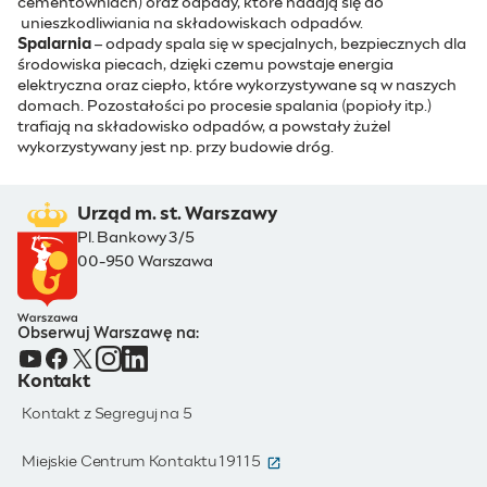
cementowniach) oraz odpady, które nadają się do
unieszkodliwiania na składowiskach odpadów.
Spalarnia
– odpady spala się w specjalnych, bezpiecznych dla
środowiska piecach, dzięki czemu powstaje energia
elektryczna oraz ciepło, które wykorzystywane są w naszych
domach. Pozostałości po procesie spalania (popioły itp.)
trafiają na składowisko odpadów, a powstały żużel
wykorzystywany jest np. przy budowie dróg.
Urząd m. st. Warszawy
Pl. Bankowy 3/5
00-950 Warszawa
Obserwuj Warszawę na:
Kontakt
Kontakt z Segreguj na 5
(otwiera się w nowym oknie)
Miejskie Centrum Kontaktu 19115