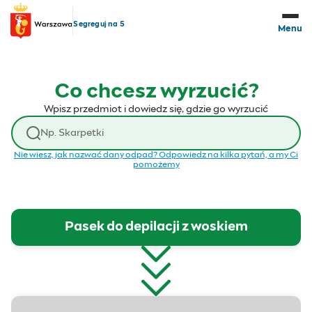
Przejdź do treści
Segreguj na 5
Menu
Co chcesz wyrzucić?
Wpisz przedmiot i dowiedz się, gdzie go wyrzucić
Wyszukaj odpad
Nie wiesz, jak nazwać dany odpad? Odpowiedz na kilka pytań, a my Ci
pomożemy
Pasek do depilacji z woskiem