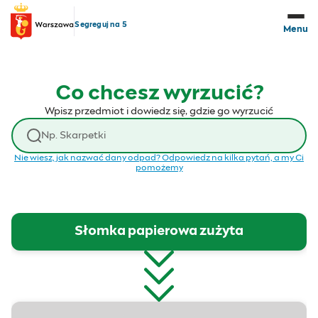
Przejdź do treści
Segreguj na 5
Menu
Co chcesz wyrzucić?
Wpisz przedmiot i dowiedz się, gdzie go wyrzucić
Wyszukaj odpad
Nie wiesz, jak nazwać dany odpad? Odpowiedz na kilka pytań, a my Ci
pomożemy
Słomka papierowa zużyta