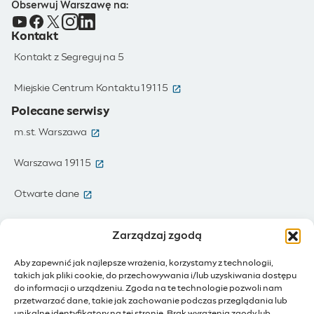
Obserwuj Warszawę na:
Kontakt
Kontakt z Segreguj na 5
(otwiera się w nowym oknie)
Miejskie Centrum Kontaktu 19115
Polecane serwisy
(otwiera się w nowym oknie)
m.st. Warszawa
(otwiera się w nowym oknie)
Warszawa 19115
(otwiera się w nowym oknie)
Otwarte dane
(otwiera się w nowym oknie)
Moja Warszawa
Zarządzaj zgodą
(otwiera się w nowym oknie)
Zamówienia publiczne
Aby zapewnić jak najlepsze wrażenia, korzystamy z technologii,
takich jak pliki cookie, do przechowywania i/lub uzyskiwania dostępu
(otwiera się w nowym oknie)
IoT - Internet rzeczy
do informacji o urządzeniu. Zgoda na te technologie pozwoli nam
przetwarzać dane, takie jak zachowanie podczas przeglądania lub