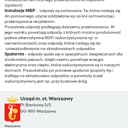
instalacji do termicznego przekształcania odpadów
(spalarni).
Instalacje MBP
- odpady są sortowane. Te, które nadają się
do ponownego użycia oddzielane są na linii sortowniczej i
przekazywane recyklerom.
Pozostałe odpady podlegają dalszemu przetwarzaniu. W
jego wyniku powstają odpady, z których można produkować
paliwa alternatywne RDF( wykorzystywane np. w
cementowniach) oraz odpady, które nadają się do
unieszkodliwiania na składowiskach odpadów.
Spalarnia
– odpady spala się w specjalnych, bezpiecznych dla
środowiska piecach, dzięki czemu powstaje energia
elektryczna oraz ciepło, które wykorzystywane są w naszych
domach. Pozostałości po procesie spalania (popioły itp.)
trafiają na składowisko odpadów, a powstały żużel
wykorzystywany jest np. przy budowie dróg.
Urząd m. st. Warszawy
Pl. Bankowy 3/5
00-950 Warszawa