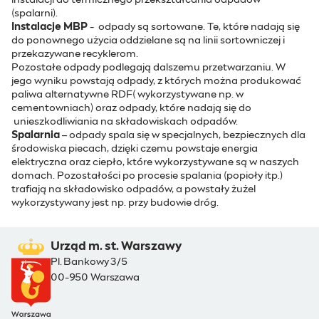
instalacji do termicznego przekształcania odpadów
(spalarni).
Instalacje MBP
- odpady są sortowane. Te, które nadają się
do ponownego użycia oddzielane są na linii sortowniczej i
przekazywane recyklerom.
Pozostałe odpady podlegają dalszemu przetwarzaniu. W
jego wyniku powstają odpady, z których można produkować
paliwa alternatywne RDF( wykorzystywane np. w
cementowniach) oraz odpady, które nadają się do
unieszkodliwiania na składowiskach odpadów.
Spalarnia
– odpady spala się w specjalnych, bezpiecznych dla
środowiska piecach, dzięki czemu powstaje energia
elektryczna oraz ciepło, które wykorzystywane są w naszych
domach. Pozostałości po procesie spalania (popioły itp.)
trafiają na składowisko odpadów, a powstały żużel
wykorzystywany jest np. przy budowie dróg.
Urząd m. st. Warszawy
Pl. Bankowy 3/5
00-950 Warszawa