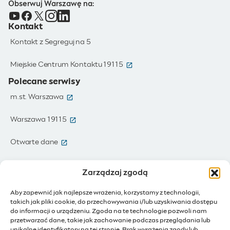
Obserwuj Warszawę na:
Kontakt
Kontakt z Segreguj na 5
(otwiera się w nowym oknie)
Miejskie Centrum Kontaktu 19115
Polecane serwisy
(otwiera się w nowym oknie)
m.st. Warszawa
(otwiera się w nowym oknie)
Warszawa 19115
(otwiera się w nowym oknie)
Otwarte dane
(otwiera się w nowym oknie)
Moja Warszawa
Zarządzaj zgodą
(otwiera się w nowym oknie)
Zamówienia publiczne
Aby zapewnić jak najlepsze wrażenia, korzystamy z technologii,
takich jak pliki cookie, do przechowywania i/lub uzyskiwania dostępu
(otwiera się w nowym oknie)
IoT - Internet rzeczy
do informacji o urządzeniu. Zgoda na te technologie pozwoli nam
przetwarzać dane, takie jak zachowanie podczas przeglądania lub