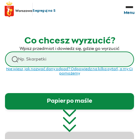
Przejdź do treści
Segreguj na 5
Menu
Co chcesz wyrzucić?
Wpisz przedmiot i dowiedz się, gdzie go wyrzucić
Wyszukaj odpad
Nie wiesz, jak nazwać dany odpad? Odpowiedz na kilka pytań, a my Ci
pomożemy
Papier po maśle