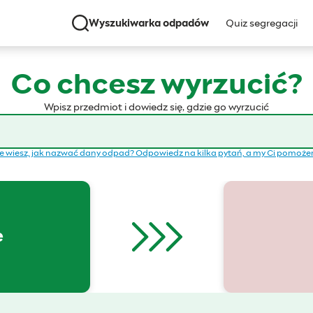
Wyszukiwarka odpadów
Quiz segregacji
Co chcesz wyrzucić?
Wpisz przedmiot i dowiedz się, gdzie go wyrzucić
e wiesz, jak nazwać dany odpad? Odpowiedz na kilka pytań, a my Ci pomoż
e