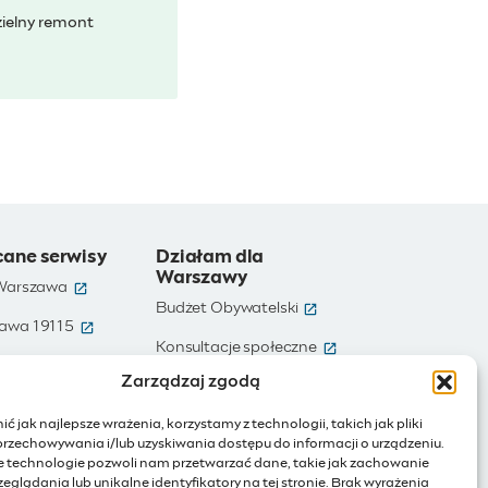
ielny remont
cane serwisy
Działam dla
Warszawy
(otwiera się w nowym oknie)
 Warszawa
(otwiera się w nowym ok
Budżet Obywatelski
(otwiera się w nowym oknie)
awa 19115
(otwiera się w nowym
e)
Konsultacje społeczne
(otwiera się w nowym oknie)
te dane
Zarządzaj zgodą
(otwiera się w nowy
Ochotnicy Warszawscy
(otwiera się w nowym oknie)
Warszawa
ć jak najlepsze wrażenia, korzystamy z technologii, takich jak pliki
(otwiera się w nowym oknie)
ienia publiczne
przechowywania i/lub uzyskiwania dostępu do informacji o urządzeniu.
e technologie pozwoli nam przetwarzać dane, takie jak zachowanie
(otwiera się w nowym oknie)
Internet rzeczy
eglądania lub unikalne identyfikatory na tej stronie. Brak wyrażenia