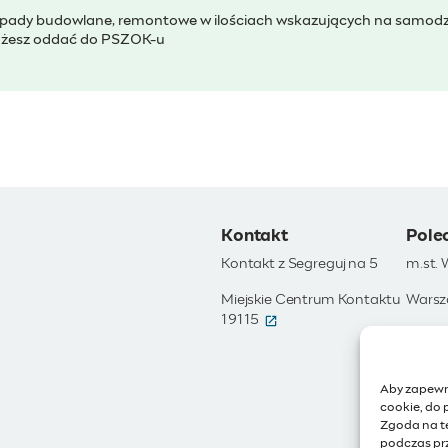
pady budowlane, remontowe w ilościach wskazujących na samodz
żesz oddać do PSZOK-u
Kontakt
Pole
Kontakt z Segreguj na 5
m.st.
Miejskie Centrum Kontaktu
Warsz
(otwiera się w nowym okni
19115
Otwar
Moja 
Aby zapewni
Zamów
cookie, do 
Zgoda na t
IoT - 
podczas prz