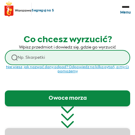
Przejdź do treści
Segreguj na 5
Menu
Co chcesz wyrzucić?
Wpisz przedmiot i dowiedz się, gdzie go wyrzucić
Wyszukaj odpad
Nie wiesz, jak nazwać dany odpad? Odpowiedz na kilka pytań, a my Ci
pomożemy
Owoce morza