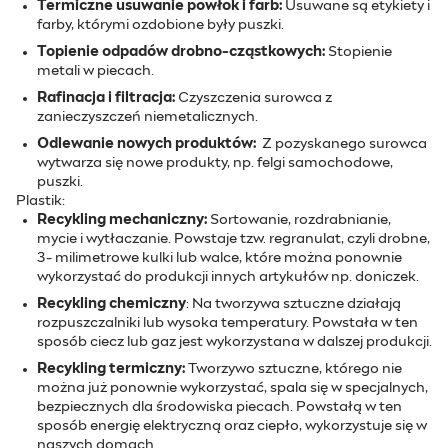
Termiczne usuwanie powłok i farb:
Usuwane są etykiety i
farby, którymi ozdobione były puszki.
Topienie odpadów drobno-cząstkowych:
Stopienie
metali w piecach.
Rafinacja i filtracja:
Czyszczenia surowca z
zanieczyszczeń niemetalicznych.
Odlewanie nowych produktów:
Z pozyskanego surowca
wytwarza się nowe produkty, np. felgi samochodowe,
puszki.
Plastik:
Recykling mechaniczny:
Sortowanie, rozdrabnianie,
mycie i wytłaczanie. Powstaje tzw. regranulat, czyli drobne,
3- milimetrowe kulki lub walce, które można ponownie
wykorzystać do produkcji innych artykułów np. doniczek.
Recykling chemiczny
: Na tworzywa sztuczne działają
rozpuszczalniki lub wysoka temperatury. Powstała w ten
sposób ciecz lub gaz jest wykorzystana w dalszej produkcji.
Recykling termiczny:
Tworzywo sztuczne, którego nie
można już ponownie wykorzystać, spala się w specjalnych,
bezpiecznych dla środowiska piecach. Powstałą w ten
sposób energię elektryczną oraz ciepło, wykorzystuje się w
naszych domach.