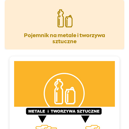
Pojemnik na metale i tworzywa
sztuczne