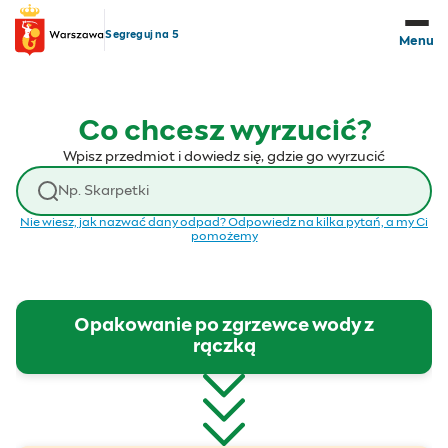
Przejdź do treści
Segreguj na 5
Menu
Co chcesz wyrzucić?
Wpisz przedmiot i dowiedz się, gdzie go wyrzucić
Wyszukaj odpad
Nie wiesz, jak nazwać dany odpad? Odpowiedz na kilka pytań, a my Ci
pomożemy
Opakowanie po zgrzewce wody z
rączką