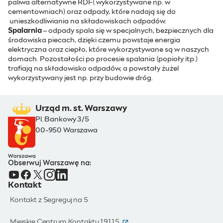
paliwa alternatywne RDF( wykorzystywane np. w
cementowniach) oraz odpady, które nadają się do
unieszkodliwiania na składowiskach odpadów.
Spalarnia
– odpady spala się w specjalnych, bezpiecznych dla
środowiska piecach, dzięki czemu powstaje energia
elektryczna oraz ciepło, które wykorzystywane są w naszych
domach. Pozostałości po procesie spalania (popioły itp.)
trafiają na składowisko odpadów, a powstały żużel
wykorzystywany jest np. przy budowie dróg.
Urząd m. st. Warszawy
Pl. Bankowy 3/5
00-950 Warszawa
Obserwuj Warszawę na:
Kontakt
Kontakt z Segreguj na 5
(otwiera się w nowym oknie)
Miejskie Centrum Kontaktu 19115