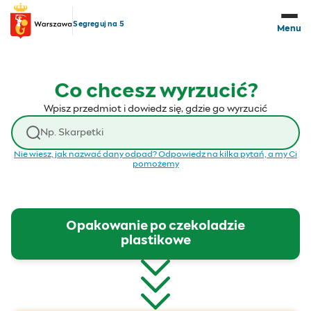
Przejdź do treści
Segreguj na 5
Menu
Co chcesz wyrzucić?
Wpisz przedmiot i dowiedz się, gdzie go wyrzucić
Wyszukaj odpad
Nie wiesz, jak nazwać dany odpad? Odpowiedz na kilka pytań, a my Ci
pomożemy
Opakowanie po czekoladzie
plastikowe