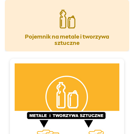
Pojemnik na metale i tworzywa
sztuczne