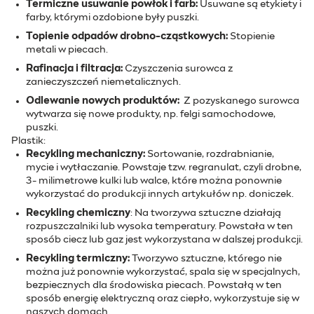
Termiczne usuwanie powłok i farb:
Usuwane są etykiety i
farby, którymi ozdobione były puszki.
Topienie odpadów drobno-cząstkowych:
Stopienie
metali w piecach.
Rafinacja i filtracja:
Czyszczenia surowca z
zanieczyszczeń niemetalicznych.
Odlewanie nowych produktów:
Z pozyskanego surowca
wytwarza się nowe produkty, np. felgi samochodowe,
puszki.
Plastik:
Recykling mechaniczny:
Sortowanie, rozdrabnianie,
mycie i wytłaczanie. Powstaje tzw. regranulat, czyli drobne,
3- milimetrowe kulki lub walce, które można ponownie
wykorzystać do produkcji innych artykułów np. doniczek.
Recykling chemiczny
: Na tworzywa sztuczne działają
rozpuszczalniki lub wysoka temperatury. Powstała w ten
sposób ciecz lub gaz jest wykorzystana w dalszej produkcji.
Recykling termiczny:
Tworzywo sztuczne, którego nie
można już ponownie wykorzystać, spala się w specjalnych,
bezpiecznych dla środowiska piecach. Powstałą w ten
sposób energię elektryczną oraz ciepło, wykorzystuje się w
naszych domach.