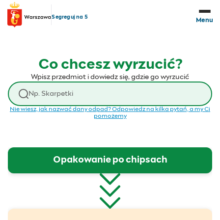
Przejdź do treści
Segreguj na 5
Menu
Co chcesz wyrzucić?
Wpisz przedmiot i dowiedz się, gdzie go wyrzucić
Wyszukaj odpad
Nie wiesz, jak nazwać dany odpad? Odpowiedz na kilka pytań, a my Ci
pomożemy
Opakowanie po chipsach