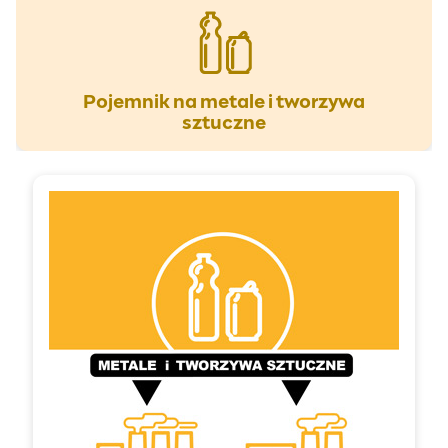
Pojemnik na metale i tworzywa
sztuczne