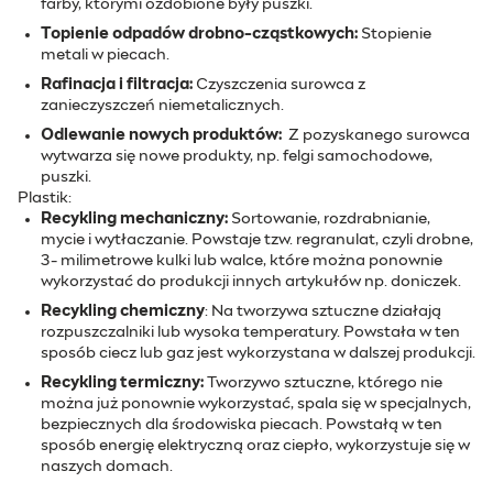
farby, którymi ozdobione były puszki.
Topienie odpadów drobno-cząstkowych:
Stopienie
metali w piecach.
Rafinacja i filtracja:
Czyszczenia surowca z
zanieczyszczeń niemetalicznych.
Odlewanie nowych produktów:
Z pozyskanego surowca
wytwarza się nowe produkty, np. felgi samochodowe,
puszki.
Plastik:
Recykling mechaniczny:
Sortowanie, rozdrabnianie,
mycie i wytłaczanie. Powstaje tzw. regranulat, czyli drobne,
3- milimetrowe kulki lub walce, które można ponownie
wykorzystać do produkcji innych artykułów np. doniczek.
Recykling chemiczny
: Na tworzywa sztuczne działają
rozpuszczalniki lub wysoka temperatury. Powstała w ten
sposób ciecz lub gaz jest wykorzystana w dalszej produkcji.
Recykling termiczny:
Tworzywo sztuczne, którego nie
można już ponownie wykorzystać, spala się w specjalnych,
bezpiecznych dla środowiska piecach. Powstałą w ten
sposób energię elektryczną oraz ciepło, wykorzystuje się w
naszych domach.