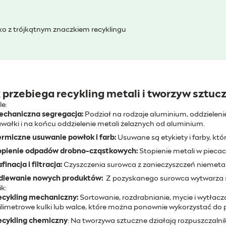
ko z trójkątnym znaczkiem recyklingu
 przebiega recykling metali i tworzyw sztuc
e:
echaniczna segregacja:
Podział na rodzaje aluminium, oddzieleni
wałki i na końcu oddzielenie metali żelaznych od aluminium.
rmiczne usuwanie powłok i farb:
Usuwane są etykiety i farby, któ
opienie odpadów drobno-cząstkowych:
Stopienie metali w piecac
finacja i filtracja:
Czyszczenia surowca z zanieczyszczeń niemetal
dlewanie nowych produktów:
Z pozyskanego surowca wytwarza si
ik:
ecykling mechaniczny:
Sortowanie, rozdrabnianie, mycie i wytłacza
limetrowe kulki lub walce, które można ponownie wykorzystać do p
ecykling chemiczny
: Na tworzywa sztuczne działają rozpuszczaln