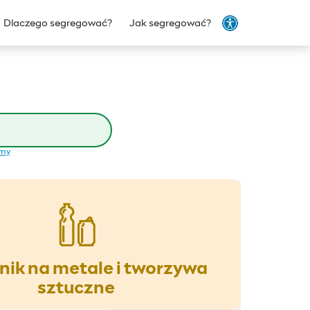
Dlaczego segregować?
Jak segregować?
emy
ik na metale i tworzywa
sztuczne