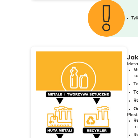
Tyl
Jak
Metal
M
ka
Te
T
Ra
O
Plast
R
mi
R