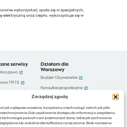
ownie wykorzystać, spala się w specjalnych,
elektryczną oraz ciepło, wykorzystuje się w
cane serwisy
Działam dla
Warszawy
(otwiera się w nowym oknie)
 Warszawa
(otwiera się w nowym ok
Budżet Obywatelski
(otwiera się w nowym oknie)
awa 19115
(otwiera się w nowym
e)
Konsultacje społeczne
(otwiera się w nowym oknie)
te dane
Zarządzaj zgodą
(otwiera się w nowy
Ochotnicy Warszawscy
(otwiera się w nowym oknie)
Warszawa
ć jak najlepsze wrażenia, korzystamy z technologii, takich jak pliki
(otwiera się w nowym oknie)
ienia publiczne
przechowywania i/lub uzyskiwania dostępu do informacji o urządzeniu.
e technologie pozwoli nam przetwarzać dane, takie jak zachowanie
(otwiera się w nowym oknie)
Internet rzeczy
eglądania lub unikalne identyfikatory na tej stronie. Brak wyrażenia