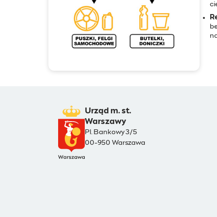
ci
Re
be
n
Urząd m. st.
Warszawy
Pl. Bankowy 3/5
00-950 Warszawa