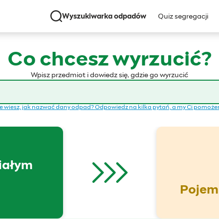
Wyszukiwarka odpadów
Quiz segregacji
Co chcesz wyrzucić?
Wpisz przedmiot i dowiedz się, gdzie go wyrzucić
e wiesz, jak nazwać dany odpad? Odpowiedz na kilka pytań, a my Ci pomoż
iałym
Pojemn