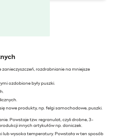
znych
e zanieczyszczeń, rozdrabnianie na mniejsze
rymi ozdobione były puszki.
h.
icznych.
ę nowe produkty, np. felgi samochodowe, puszki.
nie. Powstaje tzw. regranulat, czyli drobne, 3-
rodukcji innych artykułów np. doniczek.
iki lub wysoka temperatury. Powstała w ten sposób