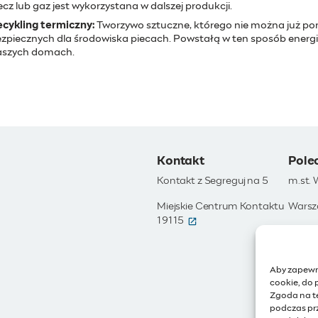
ecz lub gaz jest wykorzystana w dalszej produkcji.
cykling termiczny:
Tworzywo sztuczne, którego nie można już pon
zpiecznych dla środowiska piecach. Powstałą w ten sposób energię 
aszych domach.
Kontakt
Pole
Kontakt z Segreguj na 5
m.st.
Miejskie Centrum Kontaktu
Warsz
(otwiera się w nowym okni
19115
Otwar
Moja 
Aby zapewni
Zamów
cookie, do 
Zgoda na t
IoT - 
podczas prz