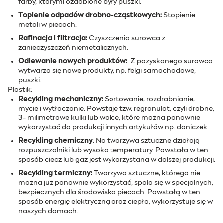
farby, którymi ozdobione były puszki.
Topienie odpadów drobno-cząstkowych:
Stopienie
metali w piecach.
Rafinacja i filtracja:
Czyszczenia surowca z
zanieczyszczeń niemetalicznych.
Odlewanie nowych produktów:
Z pozyskanego surowca
wytwarza się nowe produkty, np. felgi samochodowe,
puszki.
Plastik:
Recykling mechaniczny:
Sortowanie, rozdrabnianie,
mycie i wytłaczanie. Powstaje tzw. regranulat, czyli drobne,
3- milimetrowe kulki lub walce, które można ponownie
wykorzystać do produkcji innych artykułów np. doniczek.
Recykling chemiczny
: Na tworzywa sztuczne działają
rozpuszczalniki lub wysoka temperatury. Powstała w ten
sposób ciecz lub gaz jest wykorzystana w dalszej produkcji.
Recykling termiczny:
Tworzywo sztuczne, którego nie
można już ponownie wykorzystać, spala się w specjalnych,
bezpiecznych dla środowiska piecach. Powstałą w ten
sposób energię elektryczną oraz ciepło, wykorzystuje się w
naszych domach.