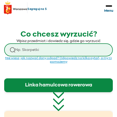
Przejdź do treści
Segreguj na 5
Menu
Co chcesz wyrzucić?
Wpisz przedmiot i dowiedz się, gdzie go wyrzucić
Wyszukaj odpad
Nie wiesz, jak nazwać dany odpad? Odpowiedz na kilka pytań, a my Ci
pomożemy
Linka hamulcowa rowerowa