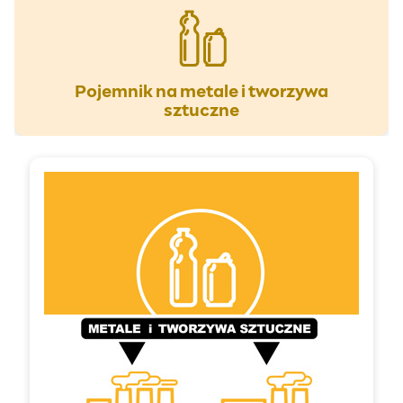
Pojemnik na metale i tworzywa
sztuczne