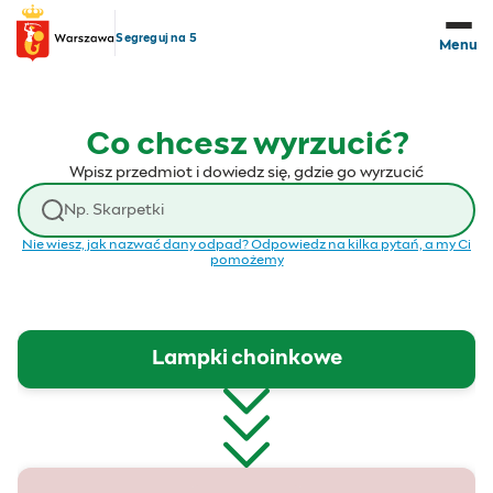
Przejdź do treści
Segreguj na 5
Menu
Co chcesz wyrzucić?
Wpisz przedmiot i dowiedz się, gdzie go wyrzucić
Wyszukaj odpad
Nie wiesz, jak nazwać dany odpad? Odpowiedz na kilka pytań, a my Ci
pomożemy
Lampki choinkowe