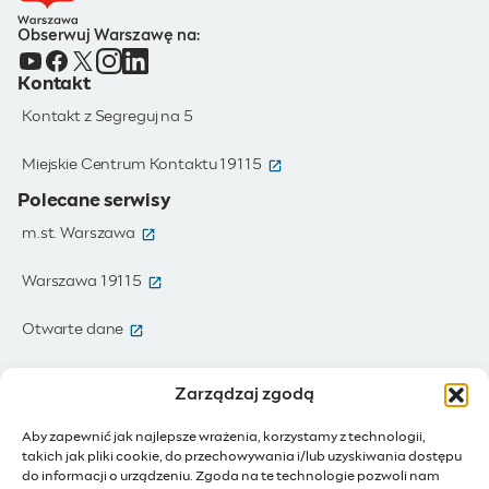
Obserwuj Warszawę na:
Kontakt
Kontakt z Segreguj na 5
(otwiera się w nowym oknie)
Miejskie Centrum Kontaktu 19115
Polecane serwisy
(otwiera się w nowym oknie)
m.st. Warszawa
(otwiera się w nowym oknie)
Warszawa 19115
(otwiera się w nowym oknie)
Otwarte dane
(otwiera się w nowym oknie)
Moja Warszawa
Zarządzaj zgodą
(otwiera się w nowym oknie)
Zamówienia publiczne
Aby zapewnić jak najlepsze wrażenia, korzystamy z technologii,
takich jak pliki cookie, do przechowywania i/lub uzyskiwania dostępu
(otwiera się w nowym oknie)
IoT - Internet rzeczy
do informacji o urządzeniu. Zgoda na te technologie pozwoli nam