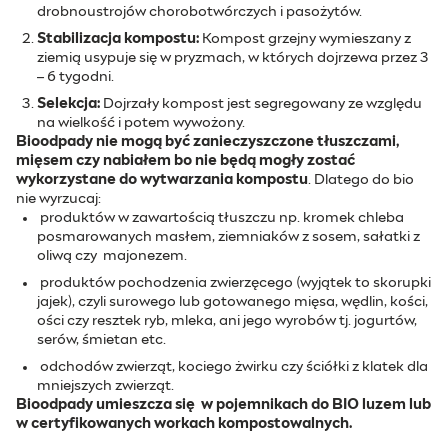
drobnoustrojów chorobotwórczych i pasożytów.
Stabilizacja kompostu:
Kompost grzejny wymieszany z
ziemią usypuje się w pryzmach, w których dojrzewa przez 3
– 6 tygodni.
Selekcja:
Dojrzały kompost jest segregowany ze względu
na wielkość i potem wywożony.
Bioodpady nie mogą być zanieczyszczone tłuszczami,
mięsem czy nabiałem bo nie będą mogły zostać
wykorzystane do wytwarzania kompostu
. Dlatego do bio
nie wyrzucaj:
produktów w zawartością tłuszczu np. kromek chleba
posmarowanych masłem, ziemniaków z sosem, sałatki z
oliwą czy majonezem.
produktów pochodzenia zwierzęcego (wyjątek to skorupki
jajek), czyli surowego lub gotowanego mięsa, wędlin, kości,
ości czy resztek ryb, mleka, ani jego wyrobów tj. jogurtów,
serów, śmietan etc.
odchodów zwierząt, kociego żwirku czy ściółki z klatek dla
mniejszych zwierząt.
Bioodpady umieszcza się w pojemnikach do BIO luzem lub
w certyfikowanych workach kompostowalnych.