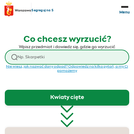
Przejdź do treści
Segreguj na 5
Menu
Co chcesz wyrzucić?
Wpisz przedmiot i dowiedz się, gdzie go wyrzucić
Wyszukaj odpad
Nie wiesz, jak nazwać dany odpad? Odpowiedz na kilka pytań, a my Ci
pomożemy
Kwiaty cięte