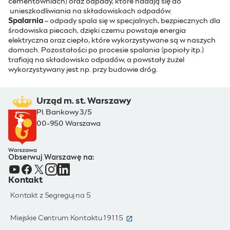
cementowniach) oraz odpady, które nadają się do
unieszkodliwiania na składowiskach odpadów.
Spalarnia
– odpady spala się w specjalnych, bezpiecznych dla
środowiska piecach, dzięki czemu powstaje energia
elektryczna oraz ciepło, które wykorzystywane są w naszych
domach. Pozostałości po procesie spalania (popioły itp.)
trafiają na składowisko odpadów, a powstały żużel
wykorzystywany jest np. przy budowie dróg.
Urząd m. st. Warszawy
Pl. Bankowy 3/5
00-950 Warszawa
Obserwuj Warszawę na:
Kontakt
Kontakt z Segreguj na 5
(otwiera się w nowym oknie)
Miejskie Centrum Kontaktu 19115