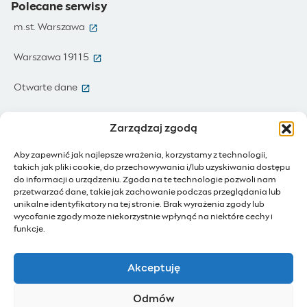
Polecane serwisy
(otwiera się w nowym oknie)
m.st. Warszawa
(otwiera się w nowym oknie)
Warszawa 19115
(otwiera się w nowym oknie)
Otwarte dane
(otwiera się w nowym oknie)
Moja Warszawa
Zarządzaj zgodą
(otwiera się w nowym oknie)
Zamówienia publiczne
Aby zapewnić jak najlepsze wrażenia, korzystamy z technologii,
takich jak pliki cookie, do przechowywania i/lub uzyskiwania dostępu
(otwiera się w nowym oknie)
IoT - Internet rzeczy
do informacji o urządzeniu. Zgoda na te technologie pozwoli nam
przetwarzać dane, takie jak zachowanie podczas przeglądania lub
unikalne identyfikatory na tej stronie. Brak wyrażenia zgody lub
(otwiera się w nowym oknie)
BIP - Biuletyn Informacji Publicznej
wycofanie zgody może niekorzystnie wpłynąć na niektóre cechy i
Działam dla Warszawy
funkcje.
(otwiera się w nowym oknie)
Budżet Obywatelski
Akceptuję
(otwiera się w nowym oknie)
Konsultacje społeczne
Odmów