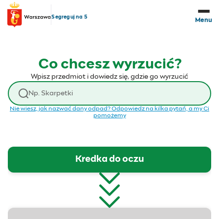
Przejdź do treści
Segreguj na 5
Menu
Co chcesz wyrzucić?
Wpisz przedmiot i dowiedz się, gdzie go wyrzucić
Wyszukaj odpad
Nie wiesz, jak nazwać dany odpad? Odpowiedz na kilka pytań, a my Ci
pomożemy
Kredka do oczu