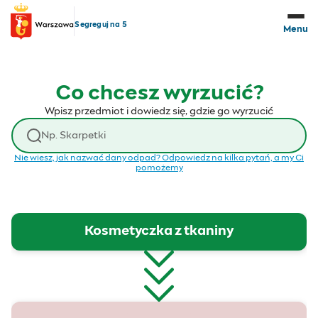
Przejdź do treści
Segreguj na 5
Menu
Co chcesz wyrzucić?
Wpisz przedmiot i dowiedz się, gdzie go wyrzucić
Wyszukaj odpad
Nie wiesz, jak nazwać dany odpad? Odpowiedz na kilka pytań, a my Ci
pomożemy
Kosmetyczka z tkaniny