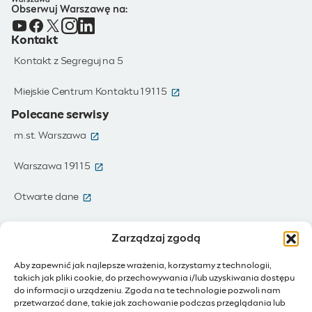
Obserwuj Warszawę na:
Kontakt
Kontakt z Segreguj na 5
(otwiera się w nowym oknie)
Miejskie Centrum Kontaktu 19115
Polecane serwisy
(otwiera się w nowym oknie)
m.st. Warszawa
(otwiera się w nowym oknie)
Warszawa 19115
(otwiera się w nowym oknie)
Otwarte dane
(otwiera się w nowym oknie)
Moja Warszawa
Zarządzaj zgodą
(otwiera się w nowym oknie)
Zamówienia publiczne
Aby zapewnić jak najlepsze wrażenia, korzystamy z technologii,
takich jak pliki cookie, do przechowywania i/lub uzyskiwania dostępu
(otwiera się w nowym oknie)
IoT - Internet rzeczy
do informacji o urządzeniu. Zgoda na te technologie pozwoli nam
przetwarzać dane, takie jak zachowanie podczas przeglądania lub