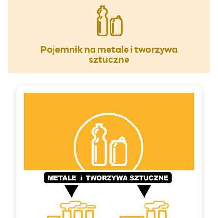
Pojemnik na metale i tworzywa
sztuczne