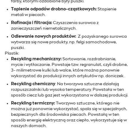
farby, którymi ozdobione były puszki.
Topienie odpadów drobno-cząstkowych:
Stopienie
metali w piecach.
Rafinacja i filtracja:
Czyszczenia surowca z
zanieczyszczeń niemetalicznych.
Odlewanie nowych produktów:
Z pozyskanego surowca
wytwarza się nowe produkty, np. felgi samochodowe,
puszki.
Plastik:
Recykling mechaniczny:
Sortowanie, rozdrabnianie,
mycie i wytłaczanie. Powstaje tzw. regranulat, czyli drobne,
3- milimetrowe kulki lub walce, które można ponownie
wykorzystać do produkcji innych artykułów np. doniczek.
Recykling chemiczny
: Na tworzywa sztuczne działają
rozpuszczalniki lub wysoka temperatury. Powstała w ten
sposób ciecz lub gaz jest wykorzystana w dalszej produkcji.
Recykling termiczny:
Tworzywo sztuczne, którego nie
można już ponownie wykorzystać, spala się w specjalnych,
bezpiecznych dla środowiska piecach. Powstałą w ten
sposób energię elektryczną oraz ciepło, wykorzystuje się w
naszych domach.