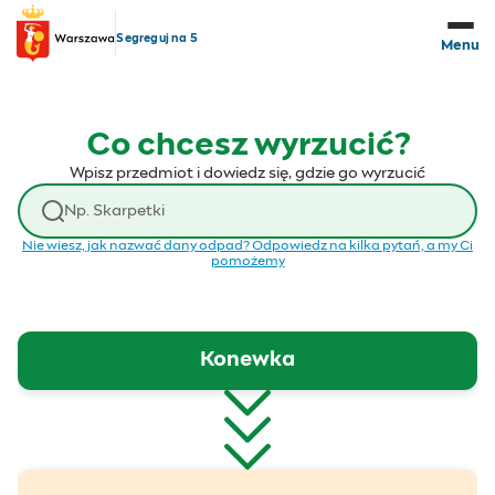
Przejdź do treści
Segreguj na 5
Menu
Co chcesz wyrzucić?
Wpisz przedmiot i dowiedz się, gdzie go wyrzucić
Wyszukaj odpad
Nie wiesz, jak nazwać dany odpad? Odpowiedz na kilka pytań, a my Ci
pomożemy
Konewka