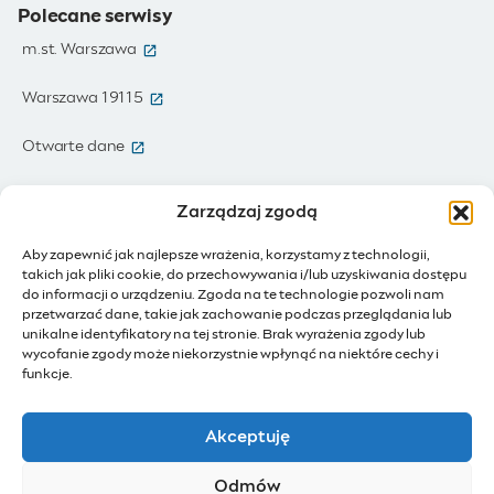
Polecane serwisy
(otwiera się w nowym oknie)
m.st. Warszawa
(otwiera się w nowym oknie)
Warszawa 19115
(otwiera się w nowym oknie)
Otwarte dane
(otwiera się w nowym oknie)
Moja Warszawa
Zarządzaj zgodą
(otwiera się w nowym oknie)
Zamówienia publiczne
Aby zapewnić jak najlepsze wrażenia, korzystamy z technologii,
takich jak pliki cookie, do przechowywania i/lub uzyskiwania dostępu
(otwiera się w nowym oknie)
IoT - Internet rzeczy
do informacji o urządzeniu. Zgoda na te technologie pozwoli nam
przetwarzać dane, takie jak zachowanie podczas przeglądania lub
unikalne identyfikatory na tej stronie. Brak wyrażenia zgody lub
(otwiera się w nowym oknie)
BIP - Biuletyn Informacji Publicznej
wycofanie zgody może niekorzystnie wpłynąć na niektóre cechy i
Działam dla Warszawy
funkcje.
(otwiera się w nowym oknie)
Budżet Obywatelski
Akceptuję
(otwiera się w nowym oknie)
Konsultacje społeczne
Odmów