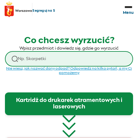
Przejdź do treści
Segreguj na 5
Menu
Co chcesz wyrzucić?
Wpisz przedmiot i dowiedz się, gdzie go wyrzucić
Wyszukaj odpad
Nie wiesz, jak nazwać dany odpad? Odpowiedz na kilka pytań, a my Ci
pomożemy
Kartridż do drukarek atramentowych i
laserowych