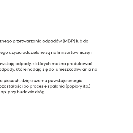
icznego przetwarzania odpadów (MBP) lub do
o użycia oddzielane są na linii sortowniczej i
powstają odpady, z których można produkować
dpady, które nadają się do unieszkodliwiania na
ka piecach, dzięki czemu powstaje energia
ostałości po procesie spalania (popioły itp.)
 np. przy budowie dróg.