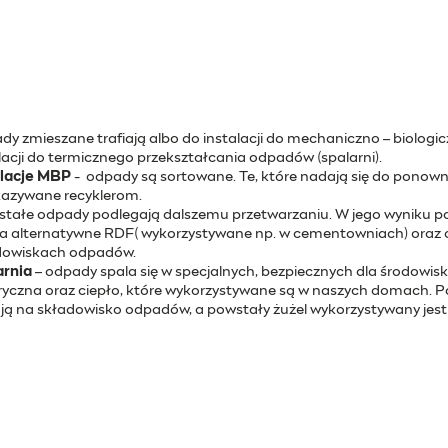
y zmieszane trafiają albo do instalacji do mechaniczno – biolog
lacji do termicznego przekształcania odpadów (spalarni).
alacje MBP
- odpady są sortowane. Te, które nadają się do ponowneg
kazywane recyklerom.
stałe odpady podlegają dalszemu przetwarzaniu. W jego wyniku 
a alternatywne RDF( wykorzystywane np. w cementowniach) oraz o
dowiskach odpadów.
arnia
– odpady spala się w specjalnych, bezpiecznych dla środowis
ryczna oraz ciepło, które wykorzystywane są w naszych domach. Poz
ają na składowisko odpadów, a powstały żużel wykorzystywany jest