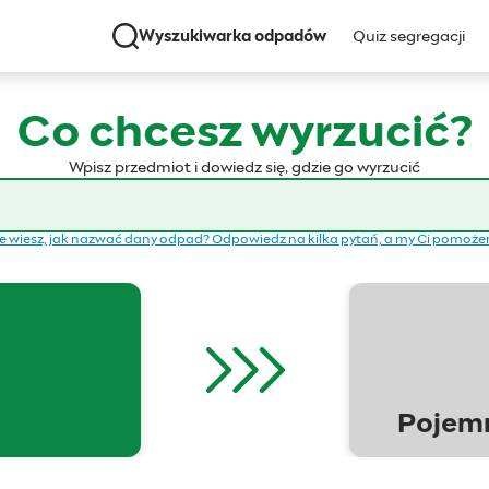
Wyszukiwarka odpadów
Quiz segregacji
Co chcesz wyrzucić?
Wpisz przedmiot i dowiedz się, gdzie go wyrzucić
e wiesz, jak nazwać dany odpad? Odpowiedz na kilka pytań, a my Ci pomoż
Pojemn