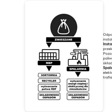
Odpad
insta
Inst
prze
Pozo
paliw
skła
Spal
elekt
trafi