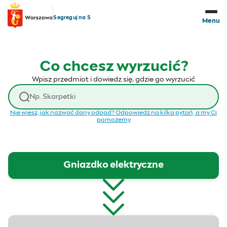
Przejdź do treści
Segreguj na 5
Menu
Co chcesz wyrzucić?
Wpisz przedmiot i dowiedz się, gdzie go wyrzucić
Wyszukaj odpad
Nie wiesz, jak nazwać dany odpad? Odpowiedz na kilka pytań, a my Ci
pomożemy
Gniazdko elektryczne