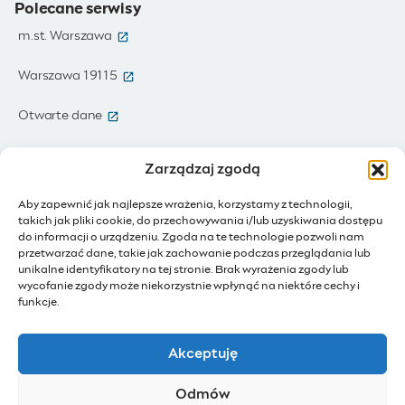
Polecane serwisy
(otwiera się w nowym oknie)
m.st. Warszawa
(otwiera się w nowym oknie)
Warszawa 19115
(otwiera się w nowym oknie)
Otwarte dane
(otwiera się w nowym oknie)
Moja Warszawa
Zarządzaj zgodą
(otwiera się w nowym oknie)
Zamówienia publiczne
Aby zapewnić jak najlepsze wrażenia, korzystamy z technologii,
takich jak pliki cookie, do przechowywania i/lub uzyskiwania dostępu
(otwiera się w nowym oknie)
IoT - Internet rzeczy
do informacji o urządzeniu. Zgoda na te technologie pozwoli nam
przetwarzać dane, takie jak zachowanie podczas przeglądania lub
unikalne identyfikatory na tej stronie. Brak wyrażenia zgody lub
(otwiera się w nowym oknie)
BIP - Biuletyn Informacji Publicznej
wycofanie zgody może niekorzystnie wpłynąć na niektóre cechy i
Działam dla Warszawy
funkcje.
(otwiera się w nowym oknie)
Budżet Obywatelski
Akceptuję
(otwiera się w nowym oknie)
Konsultacje społeczne
Odmów