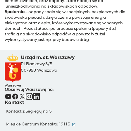
cementowniach) oraz odpady, które nadają się do
unieszkodliwiania na składowiskach odpadów.
Spalarnia
– odpady spala się w specjalnych, bezpiecznych dla
środowiska piecach, dzięki czemu powstaje energia
elektryczna oraz ciepło, które wykorzystywane są w naszych
domach. Pozostałości po procesie spalania (popioły itp.)
trafiają na składowisko odpadów, a powstały żużel
wykorzystywany jest np. przy budowie dróg.
Urząd m. st. Warszawy
Pl. Bankowy 3/5
00-950 Warszawa
Obserwuj Warszawę na:
Kontakt
Kontakt z Segreguj na 5
(otwiera się w nowym oknie)
Miejskie Centrum Kontaktu 19115