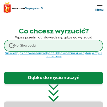
Przejdź do treści
Segreguj na 5
Menu
Co chcesz wyrzucić?
Wpisz przedmiot i dowiedz się, gdzie go wyrzucić
Wyszukaj odpad
Nie wiesz, jak nazwać dany odpad? Odpowiedz na kilka pytań, a my Ci
pomożemy
Gąbka do mycia naczyń