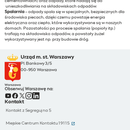
cementowniach) oraz odpady, które nadają się do
unieszkodliwiania na składowiskach odpadów.
Spalarnia
– odpady spala się w specjalnych, bezpiecznych dla
środowiska piecach, dzięki czemu powstaje energia
elektryczna oraz ciepło, które wykorzystywane są w naszych
domach. Pozostałości po procesie spalania (popioły itp.)
trafiają na składowisko odpadów, a powstały żużel
wykorzystywany jest np. przy budowie dróg.
Urząd m. st. Warszawy
Pl. Bankowy 3/5
00-950 Warszawa
Obserwuj Warszawę na:
Kontakt
Kontakt z Segreguj na 5
(otwiera się w nowym oknie)
Miejskie Centrum Kontaktu 19115