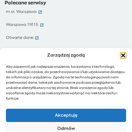
Polecane serwisy
(otwiera się w nowym oknie)
m.st. Warszawa
(otwiera się w nowym oknie)
Warszawa 19115
(otwiera się w nowym oknie)
Otwarte dane
(otwiera się w nowym oknie)
Moja Warszawa
Zarządzaj zgodą
(otwiera się w nowym oknie)
Zamówienia publiczne
Aby zapewnić jak najlepsze wrażenia, korzystamy z technologii,
takich jak pliki cookie, do przechowywania i/lub uzyskiwania dostępu
(otwiera się w nowym oknie)
IoT - Internet rzeczy
do informacji o urządzeniu. Zgoda na te technologie pozwoli nam
przetwarzać dane, takie jak zachowanie podczas przeglądania lub
unikalne identyfikatory na tej stronie. Brak wyrażenia zgody lub
(otwiera się w nowym oknie)
BIP - Biuletyn Informacji Publicznej
wycofanie zgody może niekorzystnie wpłynąć na niektóre cechy i
Działam dla Warszawy
funkcje.
(otwiera się w nowym oknie)
Budżet Obywatelski
Akceptuję
(otwiera się w nowym oknie)
Konsultacje społeczne
Odmów