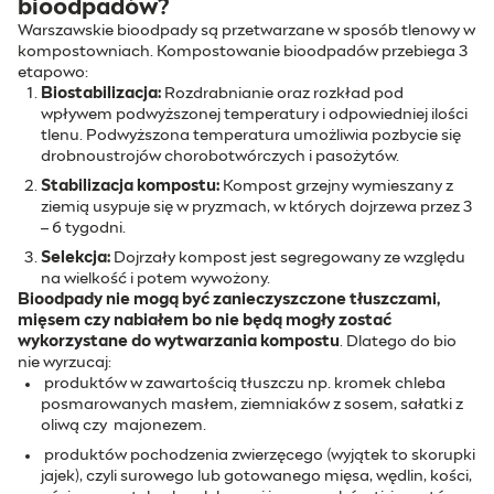
bioodpadów?
Warszawskie bioodpady są przetwarzane w sposób tlenowy w
kompostowniach. Kompostowanie bioodpadów przebiega 3
etapowo:
Biostabilizacja:
Rozdrabnianie oraz rozkład pod
wpływem podwyższonej temperatury i odpowiedniej ilości
tlenu. Podwyższona temperatura umożliwia pozbycie się
drobnoustrojów chorobotwórczych i pasożytów.
Stabilizacja kompostu:
Kompost grzejny wymieszany z
ziemią usypuje się w pryzmach, w których dojrzewa przez 3
– 6 tygodni.
Selekcja:
Dojrzały kompost jest segregowany ze względu
na wielkość i potem wywożony.
Bioodpady nie mogą być zanieczyszczone tłuszczami,
mięsem czy nabiałem bo nie będą mogły zostać
wykorzystane do wytwarzania kompostu
. Dlatego do bio
nie wyrzucaj:
produktów w zawartością tłuszczu np. kromek chleba
posmarowanych masłem, ziemniaków z sosem, sałatki z
oliwą czy majonezem.
produktów pochodzenia zwierzęcego (wyjątek to skorupki
jajek), czyli surowego lub gotowanego mięsa, wędlin, kości,