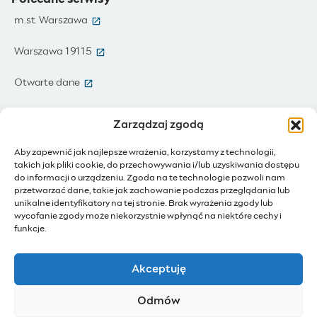
(otwiera się w nowym oknie)
m.st. Warszawa
(otwiera się w nowym oknie)
Warszawa 19115
(otwiera się w nowym oknie)
Otwarte dane
(otwiera się w nowym oknie)
Moja Warszawa
Zarządzaj zgodą
(otwiera się w nowym oknie)
Zamówienia publiczne
Aby zapewnić jak najlepsze wrażenia, korzystamy z technologii,
takich jak pliki cookie, do przechowywania i/lub uzyskiwania dostępu
(otwiera się w nowym oknie)
IoT - Internet rzeczy
do informacji o urządzeniu. Zgoda na te technologie pozwoli nam
przetwarzać dane, takie jak zachowanie podczas przeglądania lub
unikalne identyfikatory na tej stronie. Brak wyrażenia zgody lub
(otwiera się w nowym oknie)
BIP - Biuletyn Informacji Publicznej
wycofanie zgody może niekorzystnie wpłynąć na niektóre cechy i
Działam dla Warszawy
funkcje.
(otwiera się w nowym oknie)
Budżet Obywatelski
Akceptuję
(otwiera się w nowym oknie)
Konsultacje społeczne
Odmów
(otwiera się w nowym oknie)
Ochotnicy Warszawscy