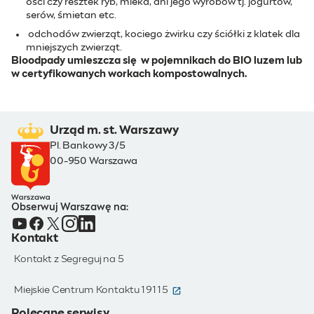
ości czy resztek ryb, mleka, ani jego wyrobów tj. jogurtów,
serów, śmietan etc.
odchodów zwierząt, kociego żwirku czy ściółki z klatek dla
mniejszych zwierząt.
Bioodpady umieszcza się w pojemnikach do BIO luzem lub
w certyfikowanych workach kompostowalnych.
Urząd m. st. Warszawy
Pl. Bankowy 3/5
00-950 Warszawa
Obserwuj Warszawę na:
Kontakt
Kontakt z Segreguj na 5
(otwiera się w nowym oknie)
Miejskie Centrum Kontaktu 19115
Polecane serwisy