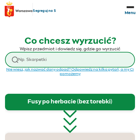
Przejdź do treści
Segreguj na 5
Menu
Co chcesz wyrzucić?
Wpisz przedmiot i dowiedz się, gdzie go wyrzucić
Wyszukaj odpad
Nie wiesz, jak nazwać dany odpad? Odpowiedz na kilka pytań, a my Ci
pomożemy
Fusy po herbacie (bez torebki)