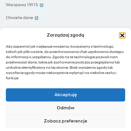
(otwiera się w nowym oknie)
Warszawa 19115
(otwiera się w nowym oknie)
Otwarte dane
(otwiera się w nowym oknie)
Moja Warszawa
Zarządzaj zgodą
(otwiera się w nowym oknie)
Zamówienia publiczne
Aby zapewnić jak najlepsze wrażenia, korzystamy z technologii,
takich jak pliki cookie, do przechowywania i/lub uzyskiwania dostępu
(otwiera się w nowym oknie)
IoT - Internet rzeczy
do informacji o urządzeniu. Zgoda na te technologie pozwoli nam
przetwarzać dane, takie jak zachowanie podczas przeglądania lub
unikalne identyfikatory na tej stronie. Brak wyrażenia zgody lub
(otwiera się w nowym oknie)
BIP - Biuletyn Informacji Publicznej
wycofanie zgody może niekorzystnie wpłynąć na niektóre cechy i
Działam dla Warszawy
funkcje.
(otwiera się w nowym oknie)
Budżet Obywatelski
Akceptuję
(otwiera się w nowym oknie)
Konsultacje społeczne
Odmów
(otwiera się w nowym oknie)
Ochotnicy Warszawscy
Zobacz preferencje
Polityka prywatności