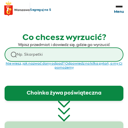
Przejdź do treści
Segreguj na 5
Menu
Co chcesz wyrzucić?
Wpisz przedmiot i dowiedz się, gdzie go wyrzucić
Wyszukaj odpad
Nie wiesz, jak nazwać dany odpad? Odpowiedz na kilka pytań, a my Ci
pomożemy
Choinka żywa poświąteczna