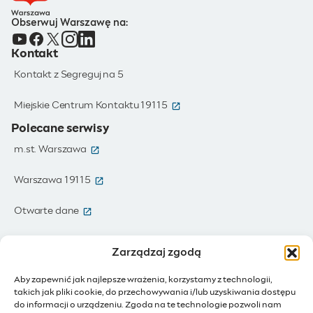
Obserwuj Warszawę na:
Kontakt
Kontakt z Segreguj na 5
(otwiera się w nowym oknie)
Miejskie Centrum Kontaktu 19115
Polecane serwisy
(otwiera się w nowym oknie)
m.st. Warszawa
(otwiera się w nowym oknie)
Warszawa 19115
(otwiera się w nowym oknie)
Otwarte dane
(otwiera się w nowym oknie)
Moja Warszawa
Zarządzaj zgodą
(otwiera się w nowym oknie)
Zamówienia publiczne
Aby zapewnić jak najlepsze wrażenia, korzystamy z technologii,
takich jak pliki cookie, do przechowywania i/lub uzyskiwania dostępu
(otwiera się w nowym oknie)
IoT - Internet rzeczy
do informacji o urządzeniu. Zgoda na te technologie pozwoli nam